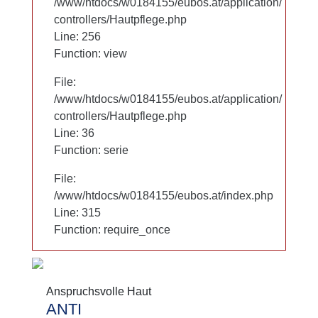
/www/htdocs/w0184155/eubos.at/application/
/www/htdocs/w0184155/eubos.at/application/
controllers/Hautpflege.php
controllers/Hautpflege.php
Line: 256
Line: 256
Function: view
Function: view
File:
File:
/www/htdocs/w0184155/eubos.at/application/
/www/htdocs/w0184155/eubos.at/application/
controllers/Hautpflege.php
controllers/Hautpflege.php
Line: 36
Line: 36
Function: serie
Function: serie
File:
File:
/www/htdocs/w0184155/eubos.at/index.php
/www/htdocs/w0184155/eubos.at/index.php
Line: 315
Line: 315
Function: require_once
Function: require_once
Anspruchsvolle Haut
Anspruchsvolle Haut
ANTI
ANTI