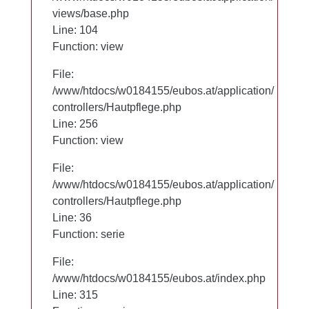
views/base.php
views/base.php
Line: 104
Line: 104
Function: view
Function: view
File:
File:
/www/htdocs/w0184155/eubos.at/application/
/www/htdocs/w0184155/eubos.at/application/
controllers/Hautpflege.php
controllers/Hautpflege.php
Line: 256
Line: 256
Function: view
Function: view
File:
File:
/www/htdocs/w0184155/eubos.at/application/
/www/htdocs/w0184155/eubos.at/application/
controllers/Hautpflege.php
controllers/Hautpflege.php
Line: 36
Line: 36
Function: serie
Function: serie
File:
File:
/www/htdocs/w0184155/eubos.at/index.php
/www/htdocs/w0184155/eubos.at/index.php
Line: 315
Line: 315