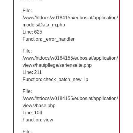
File:
File:
/www/htdocs/w0184155/eubos.at/application/
/www/htdocs/w0184155/eubos.at/application/
models/Data_m.php
models/Data_m.php
Line: 625
Line: 625
Function: _error_handler
Function: _error_handler
File:
File:
/www/htdocs/w0184155/eubos.at/application/
/www/htdocs/w0184155/eubos.at/application/
views/hautpflege/serienseite.php
views/hautpflege/serienseite.php
Line: 97
Line: 211
Function: check_batch_new_lp
Function: check_batch_new_lp
File:
File:
/www/htdocs/w0184155/eubos.at/application/
/www/htdocs/w0184155/eubos.at/application/
views/base.php
views/base.php
Line: 104
Line: 104
Function: view
Function: view
File:
File: