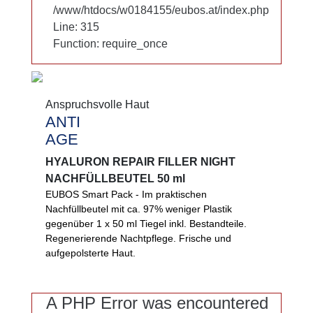
/www/htdocs/w0184155/eubos.at/index.php
/www/htdocs/w0184155/eubos.at/index.php
Line: 315
Line: 315
Function: require_once
Function: require_once
Anspruchsvolle Haut
Anspruchsvolle Haut
ANTI
ANTI
AGE
AGE
HYALURON REPAIR FILLER NIGHT
HYALURON REPAIR FILLER NIGHT
NACHFÜLLBEUTEL 50 ml
NACHFÜLLBEUTEL 50 ml
EUBOS Smart Pack - Im praktischen
EUBOS Smart Pack - Im praktischen
Nachfüllbeutel mit ca. 97% weniger Plastik
Nachfüllbeutel mit ca. 97% weniger Plastik
gegenüber 1 x 50 ml Tiegel inkl. Bestandteile.
gegenüber 1 x 50 ml Tiegel inkl. Bestandteile.
Regenerierende Nachtpflege. Frische und
Frische, aufgepolsterte Haut über Nacht.
aufgepolsterte Haut.
DermCom unterstützt die Zellerneuerung Ihrer
Haut tiefenwirksam und dreidimensional. Hyaluron
füllt die Feuchtigkeitsdepots.
A PHP Error was encountered
A PHP Error was encountered