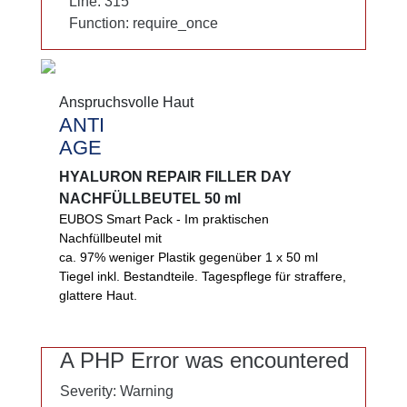
Line: 315
Line: 315
Function: require_once
Function: require_once
Anspruchsvolle Haut
Anspruchsvolle Haut
ANTI
ANTI
AGE
AGE
HYALURON REPAIR FILLER DAY
HYALURON REPAIR FILLER DAY
NACHFÜLLBEUTEL 50 ml
NACHFÜLLBEUTEL 50 ml
EUBOS Smart Pack - Im praktischen
EUBOS Smart Pack - Im praktischen
Nachfüllbeutel mit
Nachfüllbeutel mit ca. 97 % weniger Plastik
ca. 97% weniger Plastik gegenüber 1 x 50 ml
gegenüber 1 x 50 ml Tiegel inkl. Bestandteile.
Tiegel inkl. Bestandteile. Tagespflege für straffere,
Straffende, glättende Tagespflege. Matrikine
glattere Haut.
unterstützen Ihre hauteigenen
Reparaturprozesse, 3-fach Hyaluron speichert
Feuchtigkeit.
A PHP Error was encountered
A PHP Error was encountered
0%
Severity: Warning
Severity: Warning