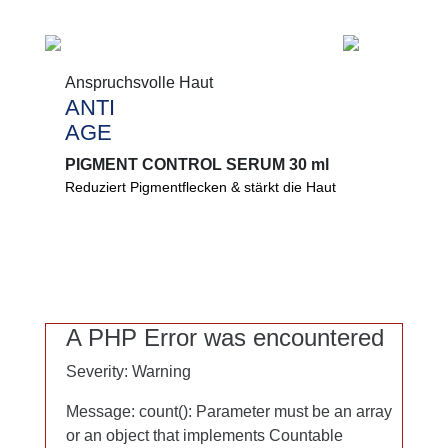
0%
Mikroplastik
Anspruchsvolle Haut
PEG
Anspruchsvolle Haut
ANTI
ANTI
Mineralöl
AGE
AGE
PIGMENT CONTROL SERUM 30 ml
PIGMENT CONTROL SERUM 30 ml
Reduziert Pigmentflecken & stärkt die Haut
®
White Peony & Melazero
mindern
Pigmentflecken. Niacinamid verfeinert, Vitamin C
stärkt die Haut und schützt vor oxidativem Stress.
0%
Mikroplastik
A PHP Error was encountered
A PHP Error was encountered
PEG
Severity: Warning
Severity: Warning
Silikone
Message: count(): Parameter must be an array
Message: count(): Parameter must be an array
or an object that implements Countable
or an object that implements Countable