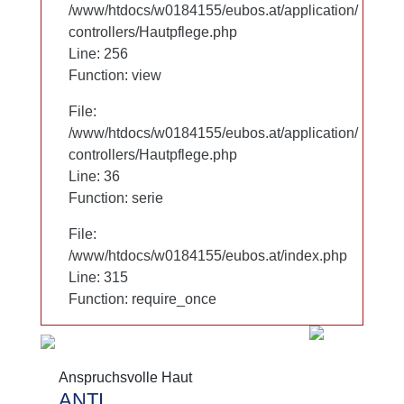
/www/htdocs/w0184155/eubos.at/application/
/www/htdocs/w0184155/eubos.at/application/
controllers/Hautpflege.php
controllers/Hautpflege.php
Line: 256
Line: 256
Function: view
Function: view
File:
File:
/www/htdocs/w0184155/eubos.at/application/
/www/htdocs/w0184155/eubos.at/application/
controllers/Hautpflege.php
controllers/Hautpflege.php
Line: 36
Line: 36
Function: serie
Function: serie
File:
File:
/www/htdocs/w0184155/eubos.at/index.php
/www/htdocs/w0184155/eubos.at/index.php
Line: 315
Line: 315
Function: require_once
Function: require_once
Anspruchsvolle Haut
Anspruchsvolle Haut
ANTI