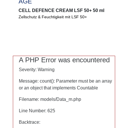
AGE
AGE
CELL DEFENCE CREAM LSF 50+ 50 ml
CELL DEFENCE CREAM LSF 50+ 50 ml
Zellschutz & Feuchtigkeit mit LSF 50+
®
Astaxanthin schützt Zellen, Ectoin
stärkt,
Hyaluron spendet Feuchtigkeit. LSF 50+ schützt
vor UV-Strahlung und beugt Hautalterung vor.
0%
Mikroplastik
A PHP Error was encountered
A PHP Error was encountered
PEG
Severity: Warning
Severity: Warning
Silikone
Message: count(): Parameter must be an array
Message: count(): Parameter must be an array
or an object that implements Countable
or an object that implements Countable
Filename: models/Data_m.php
Filename: models/Data_m.php
Line Number: 625
Line Number: 625
Backtrace:
Backtrace: