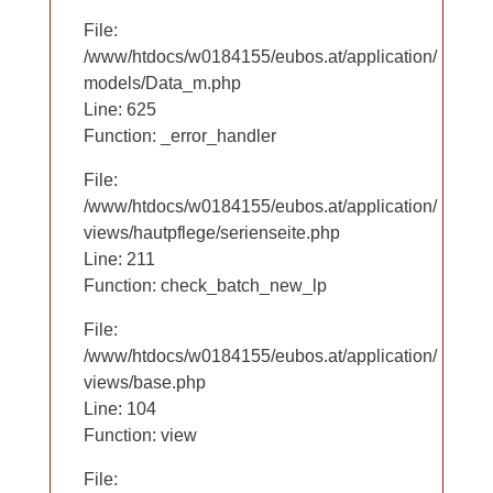
File:
File:
/www/htdocs/w0184155/eubos.at/application/
/www/htdocs/w0184155/eubos.at/application/
models/Data_m.php
models/Data_m.php
Line: 625
Line: 625
Function: _error_handler
Function: _error_handler
File:
File:
/www/htdocs/w0184155/eubos.at/application/
/www/htdocs/w0184155/eubos.at/application/
views/hautpflege/serienseite.php
views/hautpflege/serienseite.php
Line: 97
Line: 211
Function: check_batch_new_lp
Function: check_batch_new_lp
File:
File:
/www/htdocs/w0184155/eubos.at/application/
/www/htdocs/w0184155/eubos.at/application/
views/base.php
views/base.php
Line: 104
Line: 104
Function: view
Function: view
File:
File: