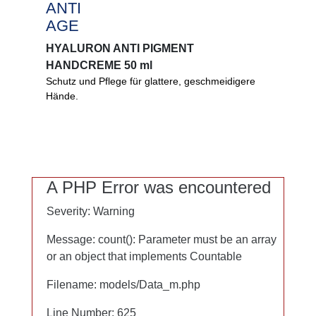
ANTI
ANTI
AGE
AGE
HYALURON ANTI PIGMENT
HYALURON ANTI PIGMENT
HANDCREME 50 ml
HANDCREME 50 ml
Schutz und Pflege für glattere, geschmeidigere
Glattere, ebenmäßigere Hände. UV-Schutzsystem
Hände.
mit besonderem Wirkstoffkomplex hilft Ihrer Haut
gegen lichtbedingte Hautalterung und
Pigmentflecken. Fördert die Zellregeneration.
0%
A PHP Error was encountered
A PHP Error was encountered
Mikroplastik
Severity: Warning
Severity: Warning
PEG
Mineralöl
Message: count(): Parameter must be an array
Message: count(): Parameter must be an array
Lanolin
or an object that implements Countable
or an object that implements Countable
Filename: models/Data_m.php
Filename: models/Data_m.php
Line Number: 625
Line Number: 625