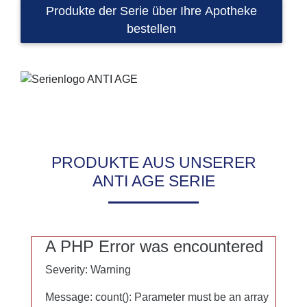
Notwendig
Produkte der Serie über Ihre Apotheke
bestellen
Statistik
Marketing
Google Maps
PRODUKTE AUS UNSERER
ANTI AGE SERIE
A PHP Error was encountered
A PHP Error was encountered
Severity: Warning
Severity: Warning
Message: count(): Parameter must be an array
Message: count(): Parameter must be an array