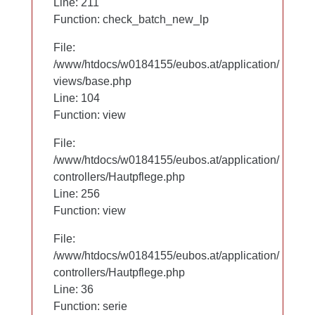
Line: 97
Line: 211
Function: check_batch_new_lp
Function: check_batch_new_lp
File:
File:
/www/htdocs/w0184155/eubos.at/application/
/www/htdocs/w0184155/eubos.at/application/
views/base.php
views/base.php
Line: 104
Line: 104
Function: view
Function: view
File:
File:
/www/htdocs/w0184155/eubos.at/application/
/www/htdocs/w0184155/eubos.at/application/
controllers/Hautpflege.php
controllers/Hautpflege.php
Line: 256
Line: 256
Function: view
Function: view
File:
File:
/www/htdocs/w0184155/eubos.at/application/
/www/htdocs/w0184155/eubos.at/application/
controllers/Hautpflege.php
controllers/Hautpflege.php
Line: 36
Line: 36
Function: serie
Function: serie