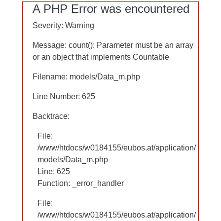
Mikroplastik
A PHP Error was encountered
A PHP Error was encountered
PEG
Severity: Warning
Severity: Warning
Silikone
Message: count(): Parameter must be an array
Message: count(): Parameter must be an array
or an object that implements Countable
or an object that implements Countable
Filename: models/Data_m.php
Filename: models/Data_m.php
Line Number: 625
Line Number: 625
Backtrace:
Backtrace:
File:
File:
/www/htdocs/w0184155/eubos.at/application/
/www/htdocs/w0184155/eubos.at/application/
models/Data_m.php
models/Data_m.php
Line: 625
Line: 625
Function: _error_handler
Function: _error_handler
File:
File:
/www/htdocs/w0184155/eubos.at/application/
/www/htdocs/w0184155/eubos.at/application/