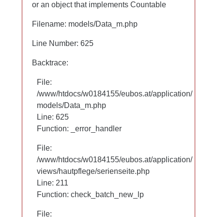
or an object that implements Countable
or an object that implements Countable
Filename: models/Data_m.php
Filename: models/Data_m.php
Line Number: 625
Line Number: 625
Backtrace:
Backtrace:
File:
File:
/www/htdocs/w0184155/eubos.at/application/
/www/htdocs/w0184155/eubos.at/application/
models/Data_m.php
models/Data_m.php
Line: 625
Line: 625
Function: _error_handler
Function: _error_handler
File:
File:
/www/htdocs/w0184155/eubos.at/application/
/www/htdocs/w0184155/eubos.at/application/
views/hautpflege/serienseite.php
views/hautpflege/serienseite.php
Line: 97
Line: 211
Function: check_batch_new_lp
Function: check_batch_new_lp
File:
File: