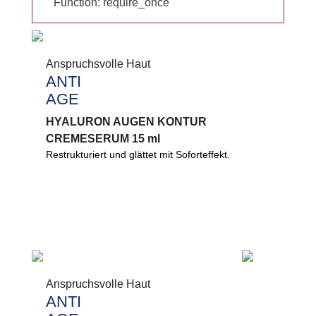
Function: require_once
Function: require_once
Anspruchsvolle Haut
Anspruchsvolle Haut
ANTI
ANTI
AGE
AGE
HYALURON AUGEN KONTUR
HYALURON AUGEN KONTUR
CREMESERUM 15 ml
CREMESERUM 15 ml
Restrukturiert und glättet mit Soforteffekt.
Sofort glatter wirkende Augenpartie. Restrukturiert
und verbessert Ihren Hautzustand und das
Feuchthaltevermögen.
0%
Mikroplastik
PEG
Anspruchsvolle Haut
Anspruchsvolle Haut
Mineralöl
ANTI
ANTI
Lanolin