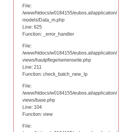
File:
File:
/www/htdocs/w0184155/eubos.at/application/
/www/htdocs/w0184155/eubos.at/application/
models/Data_m.php
models/Data_m.php
Line: 625
Line: 625
Function: _error_handler
Function: _error_handler
File:
File:
/www/htdocs/w0184155/eubos.at/application/
/www/htdocs/w0184155/eubos.at/application/
views/hautpflege/serienseite.php
views/hautpflege/serienseite.php
Line: 97
Line: 211
Function: check_batch_new_lp
Function: check_batch_new_lp
File:
File:
/www/htdocs/w0184155/eubos.at/application/
/www/htdocs/w0184155/eubos.at/application/
views/base.php
views/base.php
Line: 104
Line: 104
Function: view
Function: view
File:
File: