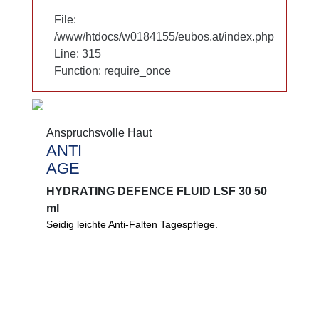
File:
File:
/www/htdocs/w0184155/eubos.at/index.php
/www/htdocs/w0184155/eubos.at/index.php
Line: 315
Line: 315
Function: require_once
Function: require_once
Anspruchsvolle Haut
Anspruchsvolle Haut
ANTI
ANTI
AGE
AGE
HYDRATING DEFENCE FLUID LSF 30 50
HYDRATING DEFENCE FLUID LSF 30 50
ml
ml
Seidig leichte Anti-Falten Tagespflege.
Seidig leichte Anti-Falten Tagespflege. Spendet
umfassend Feuchtigkeit. Hoher Zellschutz durch
die Wirkstoffwunder Astaxanthin und Ectoin®.
0%