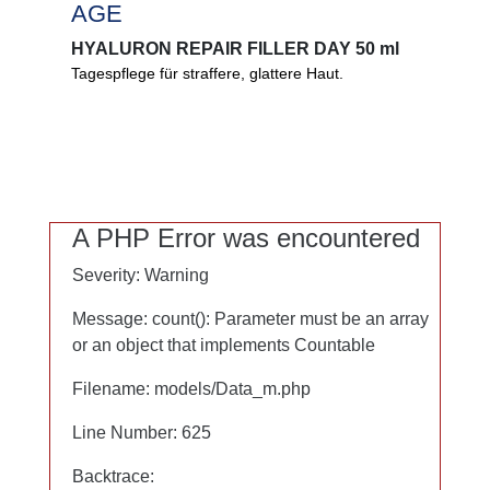
AGE
AGE
HYALURON REPAIR FILLER DAY 50 ml
HYALURON REPAIR FILLER DAY 50 ml
Tagespflege für straffere, glattere Haut.
Straffende, glättende Tagespflege. Matrikine
unterstützen Ihre hauteigenen
Reparaturprozesse, 3-fach Hyaluron speichert
Feuchtigkeit.
0%
A PHP Error was encountered
A PHP Error was encountered
Mikroplastik
Severity: Warning
Severity: Warning
PEG
Mineralöl
Message: count(): Parameter must be an array
Message: count(): Parameter must be an array
Lanolin
or an object that implements Countable
or an object that implements Countable
Filename: models/Data_m.php
Filename: models/Data_m.php
Line Number: 625
Line Number: 625
Backtrace:
Backtrace: