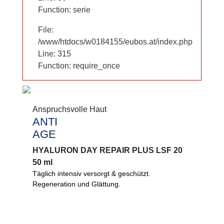
Function: serie
Function: serie
File:
File:
/www/htdocs/w0184155/eubos.at/index.php
/www/htdocs/w0184155/eubos.at/index.php
Line: 315
Line: 315
Function: require_once
Function: require_once
Anspruchsvolle Haut
Anspruchsvolle Haut
ANTI
ANTI
AGE
AGE
HYALURON DAY REPAIR PLUS LSF 20
HYALURON DAY REPAIR PLUS LSF 20
50 ml
50 ml
Täglich intensiv versorgt & geschützt.
Täglich intensiv versorgt & geschützt.
Regeneration und Glättung.
Regeneration und Glättung Ihrer Haut mit
bioaktiver Hyaluronsäure. Hilft, vor
Pigmentflecken zu schützen.