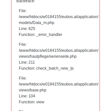
Backtrace:
Backtrace:
File:
File:
/www/htdocs/w0184155/eubos.at/application/
/www/htdocs/w0184155/eubos.at/application/
models/Data_m.php
models/Data_m.php
Line: 625
Line: 625
Function: _error_handler
Function: _error_handler
File:
File:
/www/htdocs/w0184155/eubos.at/application/
/www/htdocs/w0184155/eubos.at/application/
views/hautpflege/serienseite.php
views/hautpflege/serienseite.php
Line: 97
Line: 211
Function: check_batch_new_lp
Function: check_batch_new_lp
File:
File:
/www/htdocs/w0184155/eubos.at/application/
/www/htdocs/w0184155/eubos.at/application/
views/base.php
views/base.php
Line: 104
Line: 104
Function: view
Function: view