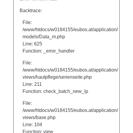
Backtrace:
Backtrace:
File:
File:
/www/htdocs/w0184155/eubos.at/application/
/www/htdocs/w0184155/eubos.at/application/
models/Data_m.php
models/Data_m.php
Line: 625
Line: 625
Function: _error_handler
Function: _error_handler
File:
File:
/www/htdocs/w0184155/eubos.at/application/
/www/htdocs/w0184155/eubos.at/application/
views/hautpflege/serienseite.php
views/hautpflege/serienseite.php
Line: 97
Line: 211
Function: check_batch_new_lp
Function: check_batch_new_lp
File:
File:
/www/htdocs/w0184155/eubos.at/application/
/www/htdocs/w0184155/eubos.at/application/
views/base.php
views/base.php
Line: 104
Line: 104
Function: view
Function: view