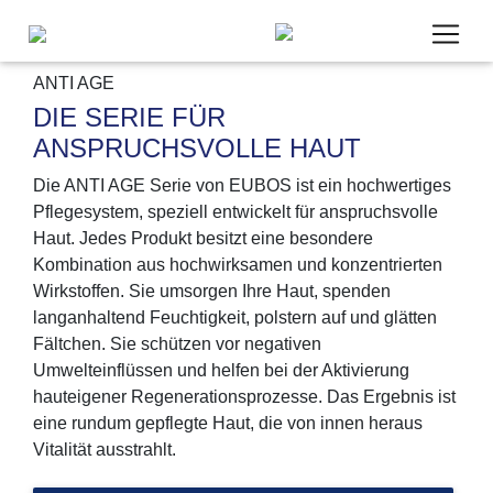
ANTI AGE
DIE SERIE FÜR
ANSPRUCHSVOLLE HAUT
Die ANTI AGE Serie von EUBOS ist ein hochwertiges
Um unsere Webseite für Sie optimal zu gestalten,
Pflegesystem, speziell entwickelt für anspruchsvolle
werden personenbezogene Daten verarbeitet und
Haut. Jedes Produkt besitzt eine besondere
wir verwenden Cookies. Cookies, die wir für die
Kombination aus hochwirksamen und konzentrierten
Bereitstellung unseres Angebotes zwingend
Wirkstoffen. Sie umsorgen Ihre Haut, spenden
benötigen, werden in jedem Fall gesetzt. Cookies
langanhaltend Feuchtigkeit, polstern auf und glätten
von Drittanbietern für Analyse- oder Trackingzwecke
Fältchen. Sie schützen vor negativen
(Google Analytics) werden nur aktiviert, wenn Sie
Umwelteinflüssen und helfen bei der Aktivierung
uns hier Ihre Zustimmung dazu erteilen. Mehr dazu
hauteigener Regenerationsprozesse. Das Ergebnis ist
erfahren Sie in unseren
Datenschutzbestimmungen
eine rundum gepflegte Haut, die von innen heraus
und
Impressum
.
Vitalität ausstrahlt.