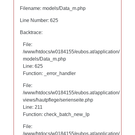
Filename: models/Data_m.php
Filename: models/Data_m.php
Line Number: 625
Line Number: 625
Backtrace:
Backtrace:
File:
File:
/www/htdocs/w0184155/eubos.at/application/
/www/htdocs/w0184155/eubos.at/application/
models/Data_m.php
models/Data_m.php
Line: 625
Line: 625
Function: _error_handler
Function: _error_handler
File:
File:
/www/htdocs/w0184155/eubos.at/application/
/www/htdocs/w0184155/eubos.at/application/
views/hautpflege/serienseite.php
views/hautpflege/serienseite.php
Line: 97
Line: 211
Function: check_batch_new_lp
Function: check_batch_new_lp
File:
File:
/www/htdocs/w0184155/eubos.at/application/
/www/htdocs/w0184155/eubos.at/application/