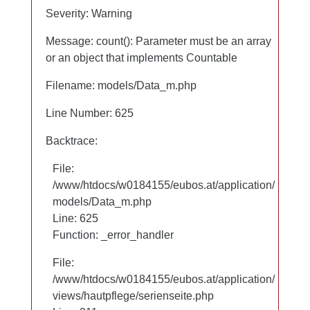
0%
Severity: Warning
Severity: Warning
Mikroplastik
Message: count(): Parameter must be an array
Message: count(): Parameter must be an array
PEG
or an object that implements Countable
or an object that implements Countable
Mineralöl
Filename: models/Data_m.php
Filename: models/Data_m.php
Lanolin
Line Number: 625
Line Number: 625
Backtrace:
Backtrace:
File:
File:
/www/htdocs/w0184155/eubos.at/application/
/www/htdocs/w0184155/eubos.at/application/
models/Data_m.php
models/Data_m.php
Line: 625
Line: 625
Function: _error_handler
Function: _error_handler
File:
File:
/www/htdocs/w0184155/eubos.at/application/
/www/htdocs/w0184155/eubos.at/application/
views/hautpflege/serienseite.php
views/hautpflege/serienseite.php