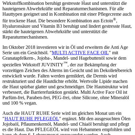
Wirkstoffkombination beruhigt gestresste Haut und unterstützt die
hauteigenen Abwehrkräfte und Reparaturmechanismen. Für alle
Hauttypen geeignet und in Kombination mit einer Pflegecreme auch
®
für trockene Haut. Die besondere Kombination aus Ectoin
,
Hyaluronsäure und Vitamin B3 beruhigt und lindert gestresste Haut,
stärkt die hauteigenen Abwehrkräfte und unterstützt die
Reparaturmechanismen.
Im Oktober 2018 investieren wir in Öl und erweitern die Anti Age
Serie um ein Gesichtsöl. "
MULTI ACTIVE FACE OIL
" mit
Granatapfelkern-, Jojoba-, Mandel- und Hagebuttenöl sowie dem
™
speziellen Wirkstoff JUVINITY
, der zur Bekämpfung der
vorzeitigen Zeichen des Alterns im Gesicht und im Dekolletébereich
entwickelt wurde. Falten werden gemildert, die Dermis wird
restrukturiert und die Hautdichte erhöht. Wertvolle Lipide machen
die Haut spürbar glatter und geschmeidiger. Die Hautstruktur wird
verbessert, die Barrierefunktion gestärkt. Multi Active Face Oil ist
Parfüm-frei, Paraben-frei, PEG-frei, ohne Silicone, ohne Mineralöl
und 100 % vegan.
Auch die HAUT RUHE Serie wird im gleichen Monat um ein
"
HAUT RUHE PFLEGEÖL
" ergänzt. Mit den ausgesuchten Ölen
Jojobaöl, Pflaumenkernöl, Mandel- und Chiaöl beruhigt und pflegt
es die Haut. Das PFLEGEÖL wird von Hebammen empfohlen und
kann ab dem 6. Lebensmonat angewendet werden. Auch