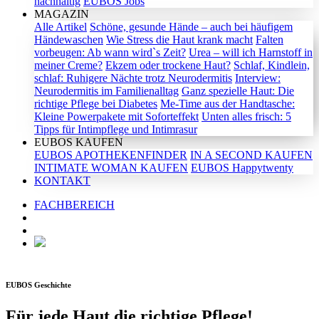
nachhaltig
EUBOS Jobs
MAGAZIN
Alle Artikel
Schöne, gesunde Hände – auch bei häufigem
Händewaschen
Wie Stress die Haut krank macht
Falten
vorbeugen: Ab wann wird`s Zeit?
Urea – will ich Harnstoff in
meiner Creme?
Ekzem oder trockene Haut?
Schlaf, Kindlein,
schlaf: Ruhigere Nächte trotz Neurodermitis
Interview:
Neurodermitis im Familienalltag
Ganz spezielle Haut: Die
richtige Pflege bei Diabetes
Me-Time aus der Handtasche:
Kleine Powerpakete mit Soforteffekt
Unten alles frisch: 5
Tipps für Intimpflege und Intimrasur
EUBOS KAUFEN
EUBOS APOTHEKENFINDER
IN A SECOND KAUFEN
INTIMATE WOMAN KAUFEN
EUBOS Happytwenty
KONTAKT
FACHBEREICH
EUBOS Geschichte
Für jede Haut die richtige Pflege!