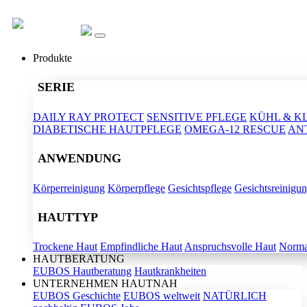
Produkte
SERIE
DAILY RAY PROTECT
SENSITIVE PFLEGE
KÜHL & K
DIABETISCHE HAUTPFLEGE
OMEGA-12 RESCUE
AN
ANWENDUNG
Körperreinigung
Körperpflege
Gesichtspflege
Gesichtsreinigu
HAUTTYP
Trockene Haut
Empfindliche Haut
Anspruchsvolle Haut
Norma
HAUTBERATUNG
EUBOS Hautberatung
Hautkrankheiten
UNTERNEHMEN HAUTNAH
EUBOS Geschichte
EUBOS weltweit
NATÜRLICH