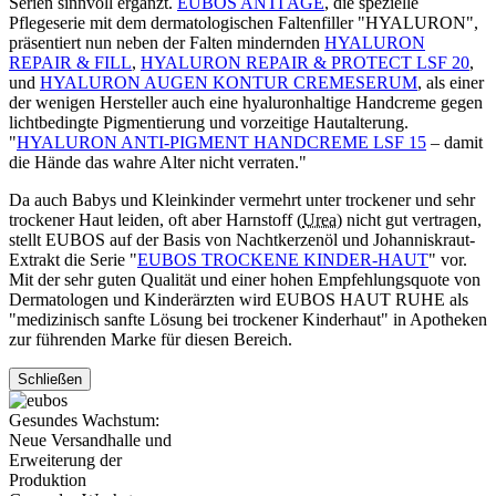
Serien sinnvoll ergänzt.
EUBOS ANTI AGE
, die spezielle
Pflegeserie mit dem dermatologischen Faltenfiller "HYALURON",
präsentiert nun neben der Falten mindernden
HYALURON
REPAIR & FILL
,
HYALURON REPAIR & PROTECT LSF 20
,
und
HYALURON AUGEN KONTUR CREMESERUM
, als einer
der wenigen Hersteller auch eine hyaluronhaltige Handcreme gegen
lichtbedingte Pigmentierung und vorzeitige Hautalterung.
"
HYALURON ANTI-PIGMENT HANDCREME LSF 15
– damit
die Hände das wahre Alter nicht verraten."
Da auch Babys und Kleinkinder vermehrt unter trockener und sehr
trockener Haut leiden, oft aber Harnstoff (
Urea
) nicht gut vertragen,
stellt EUBOS auf der Basis von Nachtkerzenöl und Johanniskraut-
Extrakt die Serie "
EUBOS TROCKENE KINDER-HAUT
" vor.
Mit der sehr guten Qualität und einer hohen Empfehlungsquote von
Dermatologen und Kinderärzten wird EUBOS HAUT RUHE als
"medizinisch sanfte Lösung bei trockener Kinderhaut" in Apotheken
zur führenden Marke für diesen Bereich.
Schließen
Gesundes Wachstum:
Neue Versandhalle und
Erweiterung der
Produktion