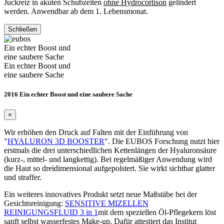
Juckreiz in akuten Schubzeiten
ohne Hydrocortison
gelindert
werden. Anwendbar ab dem 1. Lebensmonat.
Schließen
Ein echter Boost und
eine saubere Sache
Ein echter Boost und
eine saubere Sache
2016 Ein echter Boost und eine saubere Sache
×
Wir erhöhen den Druck auf Falten mit der Einführung von
"
HYALURON 3D BOOSTER
". Die EUBOS Forschung nutzt hier
erstmals die drei unterschiedlichen Kettenlängen der Hyaluronsäure
(kurz-, mittel- und langkettig). Bei regelmäßiger Anwendung wird
die Haut so dreidimensional aufgepolstert. Sie wirkt sichtbar glatter
und straffer.
Ein weiteres innovatives Produkt setzt neue Maßstäbe bei der
Gesichtsreinigung:
SENSITIVE MIZELLEN
REINIGUNGSFLUID 3 in 1
mit dem speziellen Öl-Pflegekern löst
sanft selbst wasserfestes Make-up. Dafür attestiert das Institut