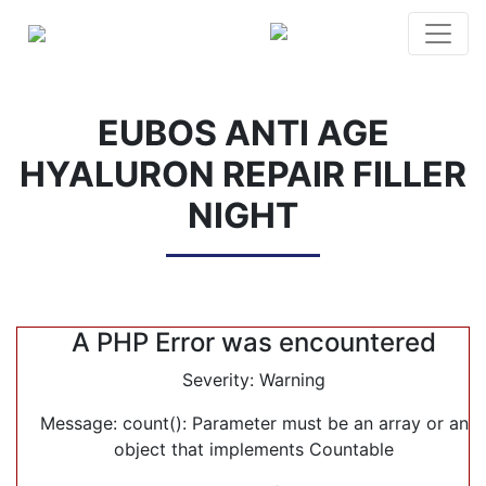
Bereitstellung unseres Angebotes zwingend benötigen,
gesetzt. Cookies von Drittanbietern für Analyse- ode
(Google Analytics) werden nur aktiviert, wenn Sie uns
dazu erteilen. Mehr dazu erfahren Sie in unseren
Date
EUBOS ANTI AGE
und
Impressum
.
HYALURON REPAIR FILLER
Notwendig
Statistik
NIGHT
Marketing
Google Maps
A PHP Error was encountered
Severity: Warning
Message: count(): Parameter must be an array or an
object that implements Countable