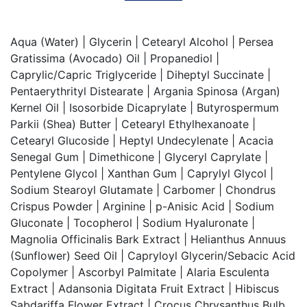
Aqua (Water) | Glycerin | Cetearyl Alcohol | Persea
Gratissima (Avocado) Oil | Propanediol |
Caprylic/Capric Triglyceride | Diheptyl Succinate |
Pentaerythrityl Distearate | Argania Spinosa (Argan)
Kernel Oil | Isosorbide Dicaprylate | Butyrospermum
Parkii (Shea) Butter | Cetearyl Ethylhexanoate |
Cetearyl Glucoside | Heptyl Undecylenate | Acacia
Senegal Gum | Dimethicone | Glyceryl Caprylate |
Pentylene Glycol | Xanthan Gum | Caprylyl Glycol |
Sodium Stearoyl Glutamate | Carbomer | Chondrus
Crispus Powder | Arginine | p-Anisic Acid | Sodium
Gluconate | Tocopherol | Sodium Hyaluronate |
Magnolia Officinalis Bark Extract | Helianthus Annuus
(Sunflower) Seed Oil | Capryloyl Glycerin/Sebacic Acid
Copolymer | Ascorbyl Palmitate | Alaria Esculenta
Extract | Adansonia Digitata Fruit Extract | Hibiscus
Sabdariffa Flower Extract | Crocus Chrysanthus Bulb