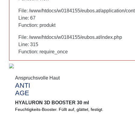
File: /www/htdocs/w0184155/eubos.at/application/cont
File: /www/htdocs/w0184155/eubos.at/application/cont
Line: 67
Line: 67
Function: produkt
Function: produkt
File: /www/htdocs/w0184155/eubos.at/index.php
File: /www/htdocs/w0184155/eubos.at/index.php
Line: 315
Line: 315
Function: require_once
Function: require_once
Anspruchsvolle Haut
Anspruchsvolle Haut
ANTI
ANTI
AGE
AGE
HYALURON 3D BOOSTER 30 ml
HYALURON 3D BOOSTER 30 ml
Feuchtigkeits-Booster. Füllt auf, glättet, festigt.
Glättender, festigender Feuchtigkeits-Booster für Ihre Haut. In
Hyaluron dringt auch in tiefere Hautschichten und unterstützt d