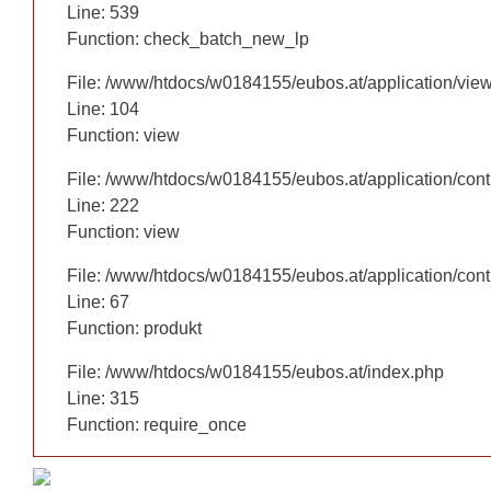
Line: 460
Line: 539
Function: check_batch_new_lp
Function: check_batch_new_lp
File: /www/htdocs/w0184155/eubos.at/application/vie
File: /www/htdocs/w0184155/eubos.at/application/vie
Line: 104
Line: 104
Function: view
Function: view
File: /www/htdocs/w0184155/eubos.at/application/cont
File: /www/htdocs/w0184155/eubos.at/application/cont
Line: 222
Line: 222
Function: view
Function: view
File: /www/htdocs/w0184155/eubos.at/application/cont
File: /www/htdocs/w0184155/eubos.at/application/cont
Line: 67
Line: 67
Function: produkt
Function: produkt
File: /www/htdocs/w0184155/eubos.at/index.php
File: /www/htdocs/w0184155/eubos.at/index.php
Line: 315
Line: 315
Function: require_once
Function: require_once