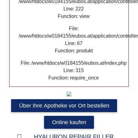
/www/htdocs/w0184155/eubos.at/application/controlle
Line: 222
Function: view
File:
/www/htdocs/w0184155/eubos.at/application/controlle
Line: 67
Function: produkt
File: /www/htdocs/w0184155/eubos.at/index.php
Line: 315
Function: require_once
Über Ihre Apotheke vor Ort bestellen
Online kaufen
HYALURON REPAIR FILLER