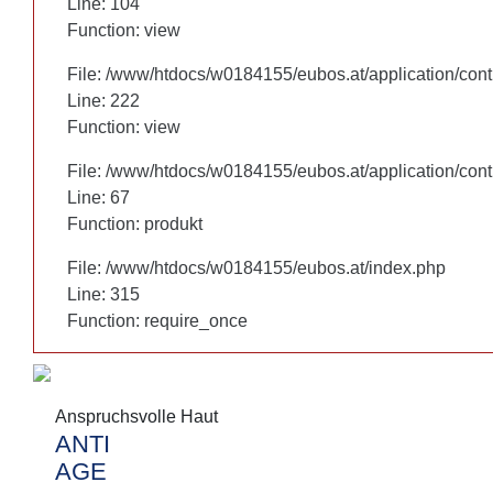
Line: 104
Line: 104
Function: view
Function: view
File: /www/htdocs/w0184155/eubos.at/application/cont
File: /www/htdocs/w0184155/eubos.at/application/cont
Line: 222
Line: 222
Function: view
Function: view
File: /www/htdocs/w0184155/eubos.at/application/cont
File: /www/htdocs/w0184155/eubos.at/application/cont
Line: 67
Line: 67
Function: produkt
Function: produkt
File: /www/htdocs/w0184155/eubos.at/index.php
File: /www/htdocs/w0184155/eubos.at/index.php
Line: 315
Line: 315
Function: require_once
Function: require_once
Anspruchsvolle Haut
Anspruchsvolle Haut
ANTI
ANTI
AGE
AGE