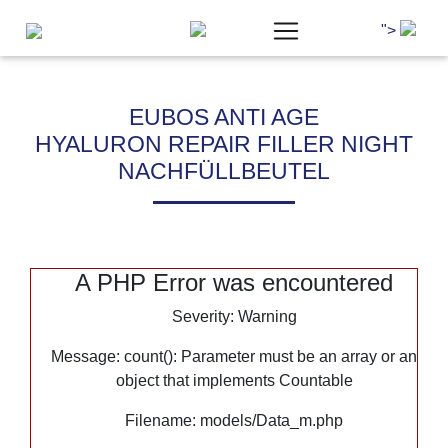
">
EUBOS ANTI AGE
HYALURON REPAIR FILLER NIGHT
NACHFÜLLBEUTEL
Um unsere Webseite für Sie optimal zu gestalten, werde
Daten verarbeitet und wir verwenden Cookies. Cookies, die
Bereitstellung unseres Angebotes zwingend benötigen, we
gesetzt. Cookies von Drittanbietern für Analyse- oder Tra
Analytics) werden nur aktiviert, wenn Sie uns hier Ihre Z
A PHP Error was encountered
erteilen. Mehr dazu erfahren Sie in unseren
Datenschutzb
Impressum
.
Severity: Warning
Message: count(): Parameter must be an array or an
Notwendig
object that implements Countable
Statistik
Filename: models/Data_m.php
Marketing