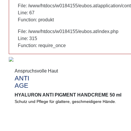
File: /www/htdocs/w0184155/eubos.at/application/cont
File: /www/htdocs/w0184155/eubos.at/application/cont
Line: 67
Line: 67
Function: produkt
Function: produkt
File: /www/htdocs/w0184155/eubos.at/index.php
File: /www/htdocs/w0184155/eubos.at/index.php
Line: 315
Line: 315
Function: require_once
Function: require_once
Anspruchsvolle Haut
Anspruchsvolle Haut
ANTI
ANTI
AGE
AGE
HYALURON ANTI PIGMENT HANDCREME 50 ml
HYALURON ANTI PIGMENT HANDCREME 50 ml
Schutz und Pflege für glattere, geschmeidigere Hände.
Glattere, ebenmäßigere Hände. UV-Schutzsystem mit besonde
hilft Ihrer Haut gegen lichtbedingte Hautalterung und Pigmentfl
Zellregeneration.