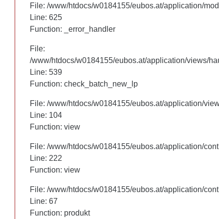
File: /www/htdocs/w0184155/eubos.at/application/mo
File: /www/htdocs/w0184155/eubos.at/application/mo
Line: 625
Line: 625
Function: _error_handler
Function: _error_handler
File:
File:
/www/htdocs/w0184155/eubos.at/application/views/hau
/www/htdocs/w0184155/eubos.at/application/views/hau
Line: 460
Line: 539
Function: check_batch_new_lp
Function: check_batch_new_lp
File: /www/htdocs/w0184155/eubos.at/application/vie
File: /www/htdocs/w0184155/eubos.at/application/vie
Line: 104
Line: 104
Function: view
Function: view
File: /www/htdocs/w0184155/eubos.at/application/cont
File: /www/htdocs/w0184155/eubos.at/application/cont
Line: 222
Line: 222
Function: view
Function: view
File: /www/htdocs/w0184155/eubos.at/application/cont
File: /www/htdocs/w0184155/eubos.at/application/cont
Line: 67
Line: 67
Function: produkt
Function: produkt