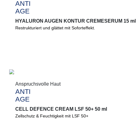
ANTI
ANTI
AGE
AGE
HYALURON AUGEN KONTUR CREMESERUM 15 ml
HYALURON AUGEN KONTUR CREMESERUM 15 ml
Restrukturiert und glättet mit Soforteffekt.
Sofort glatter wirkende Augenpartie. Restrukturiert und verbes
und das Feuchthaltevermögen.
Anspruchsvolle Haut
Anspruchsvolle Haut
ANTI
ANTI
AGE
AGE
CELL DEFENCE CREAM LSF 50+ 50 ml
CELL DEFENCE CREAM LSF 50+ 50 ml
Zellschutz & Feuchtigkeit mit LSF 50+
®
Astaxanthin schützt Zellen, Ectoin
stärkt, Hyaluron spendet F
schützt vor UV-Strahlung und beugt Hautalterung vor.