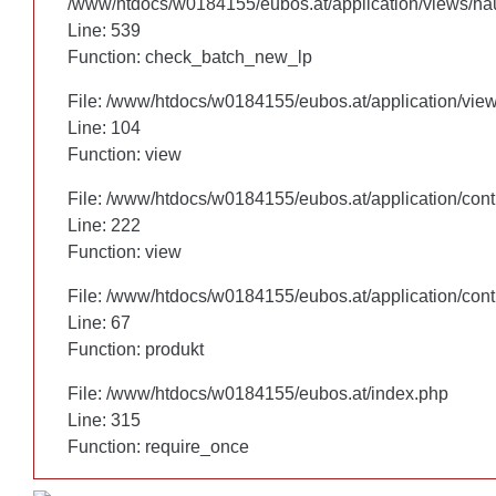
/www/htdocs/w0184155/eubos.at/application/views/hau
/www/htdocs/w0184155/eubos.at/application/views/hau
Line: 460
Line: 539
Function: check_batch_new_lp
Function: check_batch_new_lp
File: /www/htdocs/w0184155/eubos.at/application/vie
File: /www/htdocs/w0184155/eubos.at/application/vie
Line: 104
Line: 104
Function: view
Function: view
File: /www/htdocs/w0184155/eubos.at/application/cont
File: /www/htdocs/w0184155/eubos.at/application/cont
Line: 222
Line: 222
Function: view
Function: view
File: /www/htdocs/w0184155/eubos.at/application/cont
File: /www/htdocs/w0184155/eubos.at/application/cont
Line: 67
Line: 67
Function: produkt
Function: produkt
File: /www/htdocs/w0184155/eubos.at/index.php
File: /www/htdocs/w0184155/eubos.at/index.php
Line: 315
Line: 315
Function: require_once
Function: require_once