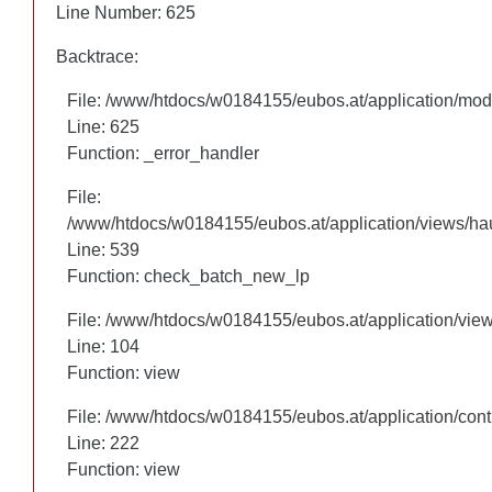
Line Number: 625
Line Number: 625
Backtrace:
Backtrace:
File: /www/htdocs/w0184155/eubos.at/application/mo
File: /www/htdocs/w0184155/eubos.at/application/mo
Line: 625
Line: 625
Function: _error_handler
Function: _error_handler
File:
File:
/www/htdocs/w0184155/eubos.at/application/views/hau
/www/htdocs/w0184155/eubos.at/application/views/hau
Line: 460
Line: 539
Function: check_batch_new_lp
Function: check_batch_new_lp
File: /www/htdocs/w0184155/eubos.at/application/vie
File: /www/htdocs/w0184155/eubos.at/application/vie
Line: 104
Line: 104
Function: view
Function: view
File: /www/htdocs/w0184155/eubos.at/application/cont
File: /www/htdocs/w0184155/eubos.at/application/cont
Line: 222
Line: 222
Function: view
Function: view