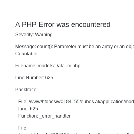
A PHP Error was encountered
A PHP Error was encountered
Severity: Warning
Severity: Warning
Message: count(): Parameter must be an array or an obj
Message: count(): Parameter must be an array or an obj
Countable
Countable
Filename: models/Data_m.php
Filename: models/Data_m.php
Line Number: 625
Line Number: 625
Backtrace:
Backtrace:
File: /www/htdocs/w0184155/eubos.at/application/mo
File: /www/htdocs/w0184155/eubos.at/application/mo
Line: 625
Line: 625
Function: _error_handler
Function: _error_handler
File:
File: