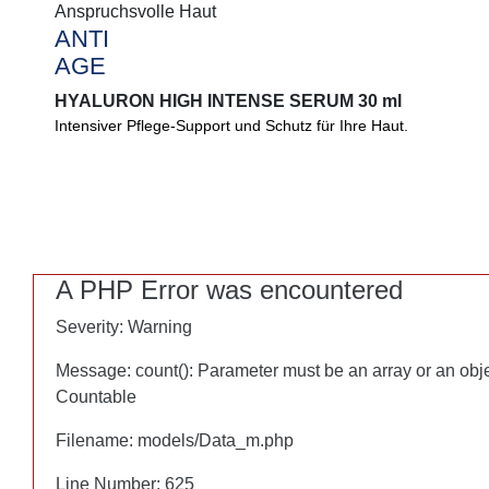
Anspruchsvolle Haut
Anspruchsvolle Haut
ANTI
ANTI
AGE
AGE
HYALURON HIGH INTENSE SERUM 30 ml
HYALURON HIGH INTENSE SERUM 30 ml
Intensiver Pflege-Support und Schutz für Ihre Haut.
Intensiver Pflege-Support für Ihre Haut. Reduziert Falten, spen
schützt vor umweltbedingten Hautschäden.
A PHP Error was encountered
A PHP Error was encountered
Severity: Warning
Severity: Warning
Message: count(): Parameter must be an array or an obj
Message: count(): Parameter must be an array or an obj
Countable
Countable
Filename: models/Data_m.php
Filename: models/Data_m.php
Line Number: 625
Line Number: 625