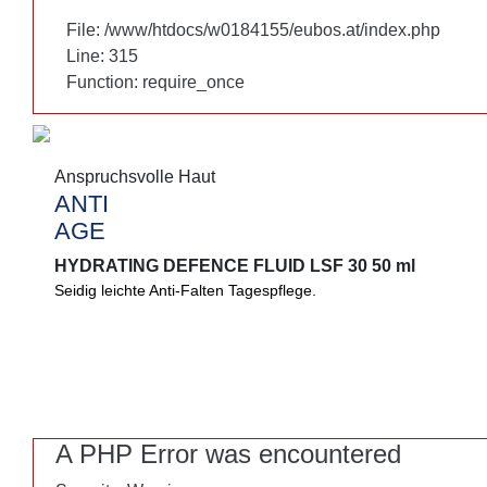
File: /www/htdocs/w0184155/eubos.at/index.php
File: /www/htdocs/w0184155/eubos.at/index.php
Line: 315
Line: 315
Function: require_once
Function: require_once
Anspruchsvolle Haut
Anspruchsvolle Haut
ANTI
ANTI
AGE
AGE
HYDRATING DEFENCE FLUID LSF 30 50 ml
HYDRATING DEFENCE FLUID LSF 30 50 ml
Seidig leichte Anti-Falten Tagespflege.
Seidig leichte Anti-Falten Tagespflege. Spendet umfassend Feu
Zellschutz durch die Wirkstoffwunder Astaxanthin und Ectoin®.
A PHP Error was encountered
A PHP Error was encountered