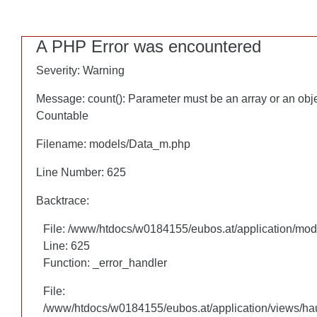
A PHP Error was encountered
A PHP Error was encountered
Severity: Warning
Severity: Warning
Message: count(): Parameter must be an array or an obj
Message: count(): Parameter must be an array or an obj
Countable
Countable
Filename: models/Data_m.php
Filename: models/Data_m.php
Line Number: 625
Line Number: 625
Backtrace:
Backtrace:
File: /www/htdocs/w0184155/eubos.at/application/mo
File: /www/htdocs/w0184155/eubos.at/application/mo
Line: 625
Line: 625
Function: _error_handler
Function: _error_handler
File:
File:
/www/htdocs/w0184155/eubos.at/application/views/hau
/www/htdocs/w0184155/eubos.at/application/views/hau