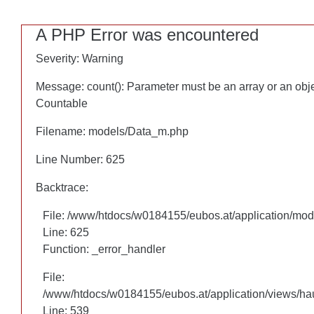
A PHP Error was encountered
A PHP Error was encountered
Severity: Warning
Severity: Warning
Message: count(): Parameter must be an array or an obj
Message: count(): Parameter must be an array or an obj
Countable
Countable
Filename: models/Data_m.php
Filename: models/Data_m.php
Line Number: 625
Line Number: 625
Backtrace:
Backtrace:
File: /www/htdocs/w0184155/eubos.at/application/mo
File: /www/htdocs/w0184155/eubos.at/application/mo
Line: 625
Line: 625
Function: _error_handler
Function: _error_handler
File:
File:
/www/htdocs/w0184155/eubos.at/application/views/hau
/www/htdocs/w0184155/eubos.at/application/views/hau
Line: 460
Line: 539