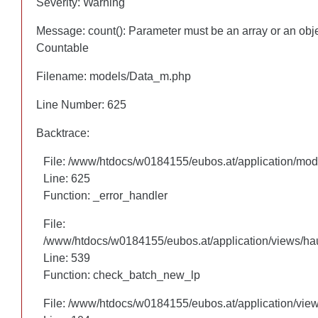
Severity: Warning
Severity: Warning
Message: count(): Parameter must be an array or an obj
Message: count(): Parameter must be an array or an obj
Countable
Countable
Filename: models/Data_m.php
Filename: models/Data_m.php
Line Number: 625
Line Number: 625
Backtrace:
Backtrace:
File: /www/htdocs/w0184155/eubos.at/application/mo
File: /www/htdocs/w0184155/eubos.at/application/mo
Line: 625
Line: 625
Function: _error_handler
Function: _error_handler
File:
File:
/www/htdocs/w0184155/eubos.at/application/views/hau
/www/htdocs/w0184155/eubos.at/application/views/hau
Line: 460
Line: 539
Function: check_batch_new_lp
Function: check_batch_new_lp
File: /www/htdocs/w0184155/eubos.at/application/vie
File: /www/htdocs/w0184155/eubos.at/application/vie