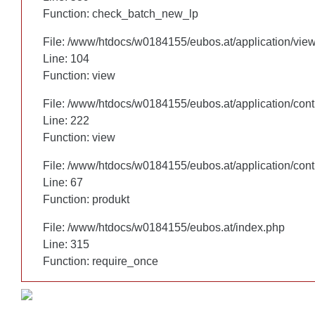
Function: check_batch_new_lp
Function: check_batch_new_lp
File: /www/htdocs/w0184155/eubos.at/application/vie
File: /www/htdocs/w0184155/eubos.at/application/vie
Line: 104
Line: 104
Function: view
Function: view
File: /www/htdocs/w0184155/eubos.at/application/cont
File: /www/htdocs/w0184155/eubos.at/application/cont
Line: 222
Line: 222
Function: view
Function: view
File: /www/htdocs/w0184155/eubos.at/application/cont
File: /www/htdocs/w0184155/eubos.at/application/cont
Line: 67
Line: 67
Function: produkt
Function: produkt
File: /www/htdocs/w0184155/eubos.at/index.php
File: /www/htdocs/w0184155/eubos.at/index.php
Line: 315
Line: 315
Function: require_once
Function: require_once