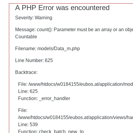
A PHP Error was encountered
A PHP Error was encountered
Severity: Warning
Severity: Warning
Message: count(): Parameter must be an array or an obj
Message: count(): Parameter must be an array or an obj
Countable
Countable
Filename: models/Data_m.php
Filename: models/Data_m.php
Line Number: 625
Line Number: 625
Backtrace:
Backtrace:
File: /www/htdocs/w0184155/eubos.at/application/mo
File: /www/htdocs/w0184155/eubos.at/application/mo
Line: 625
Line: 625
Function: _error_handler
Function: _error_handler
File:
File:
/www/htdocs/w0184155/eubos.at/application/views/hau
/www/htdocs/w0184155/eubos.at/application/views/hau
Line: 460
Line: 539
Function: check_batch_new_lp
Function: check_batch_new_lp