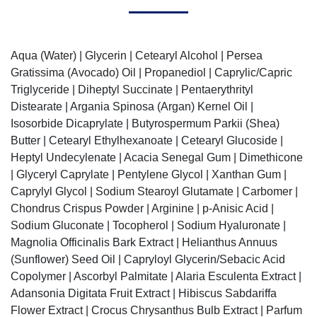
Aqua (Water) | Glycerin | Cetearyl Alcohol | Persea
Gratissima (Avocado) Oil | Propanediol | Caprylic/Capric
Triglyceride | Diheptyl Succinate | Pentaerythrityl
Distearate | Argania Spinosa (Argan) Kernel Oil |
Isosorbide Dicaprylate | Butyrospermum Parkii (Shea)
Butter | Cetearyl Ethylhexanoate | Cetearyl Glucoside |
Heptyl Undecylenate | Acacia Senegal Gum | Dimethicone
| Glyceryl Caprylate | Pentylene Glycol | Xanthan Gum |
Caprylyl Glycol | Sodium Stearoyl Glutamate | Carbomer |
Chondrus Crispus Powder | Arginine | p-Anisic Acid |
Sodium Gluconate | Tocopherol | Sodium Hyaluronate |
Magnolia Officinalis Bark Extract | Helianthus Annuus
(Sunflower) Seed Oil | Capryloyl Glycerin/Sebacic Acid
Copolymer | Ascorbyl Palmitate | Alaria Esculenta Extract |
Adansonia Digitata Fruit Extract | Hibiscus Sabdariffa
Flower Extract | Crocus Chrysanthus Bulb Extract | Parfum