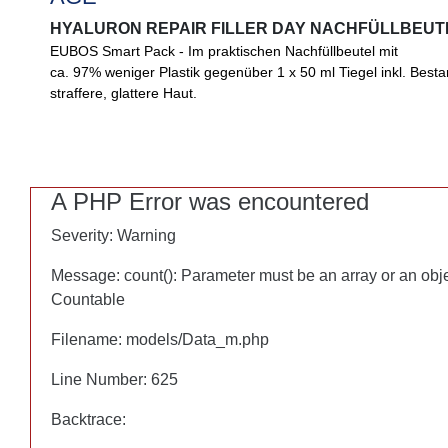
AGE
HYALURON REPAIR FILLER DAY NACHFÜLLBEUTE
HYALURON REPAIR FILLER DAY NACHFÜLLBEUTE
EUBOS Smart Pack - Im praktischen Nachfüllbeutel mit
EUBOS Smart Pack - Im praktischen Nachfüllbeutel mit ca. 97 
ca. 97% weniger Plastik gegenüber 1 x 50 ml Tiegel inkl. Besta
gegenüber 1 x 50 ml Tiegel inkl. Bestandteile. Straffende, glät
straffere, glattere Haut.
Matrikine unterstützen Ihre hauteigenen Reparaturprozesse, 3
Feuchtigkeit.
A PHP Error was encountered
A PHP Error was encountered
Severity: Warning
Severity: Warning
Message: count(): Parameter must be an array or an obj
Message: count(): Parameter must be an array or an obj
Countable
Countable
Filename: models/Data_m.php
Filename: models/Data_m.php
Line Number: 625
Line Number: 625
Backtrace:
Backtrace: