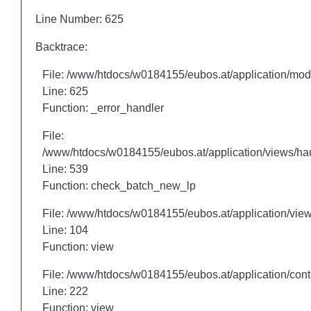
Line Number: 625
Line Number: 625
Backtrace:
Backtrace:
File: /www/htdocs/w0184155/eubos.at/application/mo
File: /www/htdocs/w0184155/eubos.at/application/mo
Line: 625
Line: 625
Function: _error_handler
Function: _error_handler
File:
File:
/www/htdocs/w0184155/eubos.at/application/views/hau
/www/htdocs/w0184155/eubos.at/application/views/hau
Line: 460
Line: 539
Function: check_batch_new_lp
Function: check_batch_new_lp
File: /www/htdocs/w0184155/eubos.at/application/vie
File: /www/htdocs/w0184155/eubos.at/application/vie
Line: 104
Line: 104
Function: view
Function: view
File: /www/htdocs/w0184155/eubos.at/application/cont
File: /www/htdocs/w0184155/eubos.at/application/cont
Line: 222
Line: 222
Function: view
Function: view