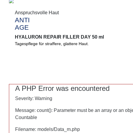
Anspruchsvolle Haut
Anspruchsvolle Haut
ANTI
ANTI
AGE
AGE
HYALURON REPAIR FILLER DAY 50 ml
HYALURON REPAIR FILLER DAY 50 ml
Tagespflege für straffere, glattere Haut.
Straffende, glättende Tagespflege. Matrikine unterstützen Ihre
Reparaturprozesse, 3-fach Hyaluron speichert Feuchtigkeit.
A PHP Error was encountered
A PHP Error was encountered
Severity: Warning
Severity: Warning
Message: count(): Parameter must be an array or an obj
Message: count(): Parameter must be an array or an obj
Countable
Countable
Filename: models/Data_m.php
Filename: models/Data_m.php