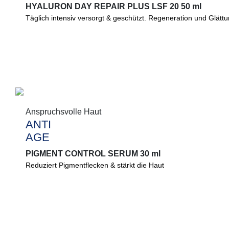
HYALURON DAY REPAIR PLUS LSF 20 50 ml
HYALURON DAY REPAIR PLUS LSF 20 50 ml
Täglich intensiv versorgt & geschützt. Regeneration und Glättu
Täglich intensiv versorgt & geschützt. Regeneration und Glättu
bioaktiver Hyaluronsäure. Hilft, vor Pigmentflecken zu schützen
Anspruchsvolle Haut
Anspruchsvolle Haut
ANTI
ANTI
AGE
AGE
PIGMENT CONTROL SERUM 30 ml
PIGMENT CONTROL SERUM 30 ml
Reduziert Pigmentflecken & stärkt die Haut
®
White Peony & Melazero
mindern Pigmentflecken. Niacinamid 
stärkt die Haut und schützt vor oxidativem Stress.