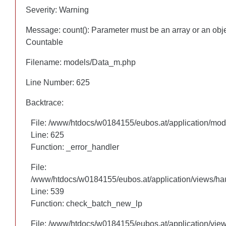
Severity: Warning
Severity: Warning
Message: count(): Parameter must be an array or an obj
Message: count(): Parameter must be an array or an obj
Countable
Countable
Filename: models/Data_m.php
Filename: models/Data_m.php
Line Number: 625
Line Number: 625
Backtrace:
Backtrace:
File: /www/htdocs/w0184155/eubos.at/application/mo
File: /www/htdocs/w0184155/eubos.at/application/mo
Line: 625
Line: 625
Function: _error_handler
Function: _error_handler
File:
File:
/www/htdocs/w0184155/eubos.at/application/views/hau
/www/htdocs/w0184155/eubos.at/application/views/hau
Line: 460
Line: 539
Function: check_batch_new_lp
Function: check_batch_new_lp
File: /www/htdocs/w0184155/eubos.at/application/vie
File: /www/htdocs/w0184155/eubos.at/application/vie