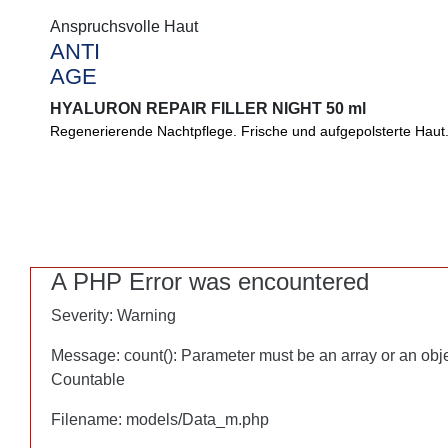
Anspruchsvolle Haut
Anspruchsvolle Haut
ANTI
ANTI
AGE
AGE
HYALURON REPAIR FILLER NIGHT 50 ml
HYALURON REPAIR FILLER NIGHT 50 ml
Regenerierende Nachtpflege. Frische und aufgepolsterte Haut
Frische, aufgepolsterte Haut über Nacht. DermCom unterstützt
Ihrer Haut tiefenwirksam und dreidimensional. Hyaluron füllt di
A PHP Error was encountered
A PHP Error was encountered
Severity: Warning
Severity: Warning
Message: count(): Parameter must be an array or an obj
Message: count(): Parameter must be an array or an obj
Countable
Countable
Filename: models/Data_m.php
Filename: models/Data_m.php