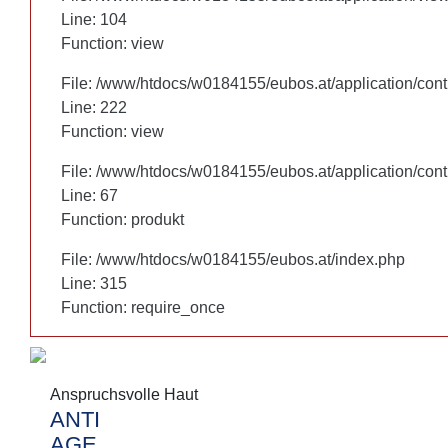
Line: 104
Line: 104
Function: view
Function: view
File: /www/htdocs/w0184155/eubos.at/application/cont
File: /www/htdocs/w0184155/eubos.at/application/cont
Line: 222
Line: 222
Function: view
Function: view
File: /www/htdocs/w0184155/eubos.at/application/cont
File: /www/htdocs/w0184155/eubos.at/application/cont
Line: 67
Line: 67
Function: produkt
Function: produkt
File: /www/htdocs/w0184155/eubos.at/index.php
File: /www/htdocs/w0184155/eubos.at/index.php
Line: 315
Line: 315
Function: require_once
Function: require_once
Anspruchsvolle Haut
Anspruchsvolle Haut
ANTI
ANTI
AGE