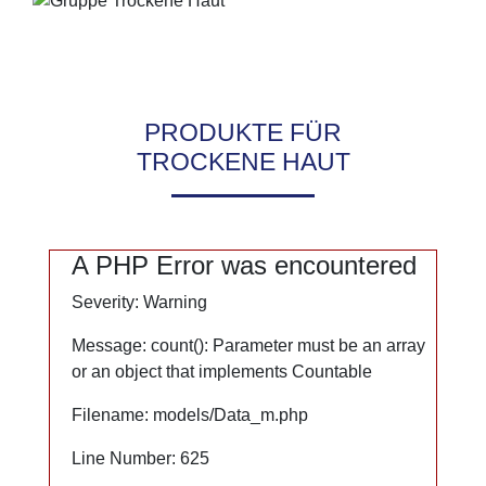
Notwendig
Statistik
Marketing
Google Maps
PRODUKTE FÜR
TROCKENE HAUT
A PHP Error was encountered
A PHP Error was encountered
Severity: Warning
Severity: Warning
Message: count(): Parameter must be an array
Message: count(): Parameter must be an array
or an object that implements Countable
or an object that implements Countable
Filename: models/Data_m.php
Filename: models/Data_m.php
Line Number: 625
Line Number: 625