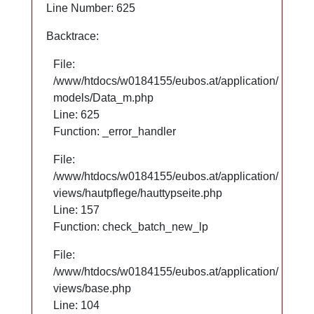
Line Number: 625
Line Number: 625
Backtrace:
Backtrace:
File:
File:
/www/htdocs/w0184155/eubos.at/application/
/www/htdocs/w0184155/eubos.at/application/
models/Data_m.php
models/Data_m.php
Line: 625
Line: 625
Function: _error_handler
Function: _error_handler
File:
File:
/www/htdocs/w0184155/eubos.at/application/
/www/htdocs/w0184155/eubos.at/application/
views/hautpflege/hauttypseite.php
views/hautpflege/hauttypseite.php
Line: 66
Line: 157
Function: check_batch_new_lp
Function: check_batch_new_lp
File:
File:
/www/htdocs/w0184155/eubos.at/application/
/www/htdocs/w0184155/eubos.at/application/
views/base.php
views/base.php
Line: 104
Line: 104