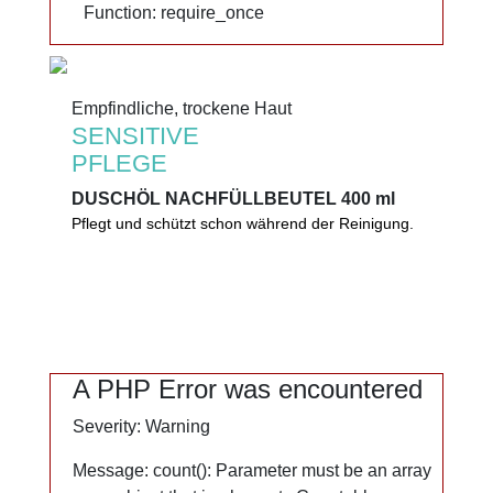
Function: require_once
Function: require_once
Empfindliche, trockene Haut
Empfindliche, trockene Haut
SENSITIVE
SENSITIVE
PFLEGE
PFLEGE
DUSCHÖL NACHFÜLLBEUTEL 400 ml
DUSCHÖL NACHFÜLLBEUTEL 400 ml
Pflegt und schützt schon während der Reinigung.
Pflegt und schützt schon während der Reinigung.
Mandel-, Soja- und Safloröl wirken intensiv
rückfettend, hautberuhigend und juckreizlindernd.
0%
Mikroplastik
A PHP Error was encountered
A PHP Error was encountered
Mineralöl
Severity: Warning
Severity: Warning
Lanolin
Alkaliseifen
Message: count(): Parameter must be an array
Message: count(): Parameter must be an array