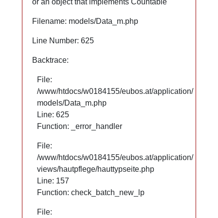
or an object that implements Countable
or an object that implements Countable
Filename: models/Data_m.php
Filename: models/Data_m.php
Line Number: 625
Line Number: 625
Backtrace:
Backtrace:
File:
File:
/www/htdocs/w0184155/eubos.at/application/
/www/htdocs/w0184155/eubos.at/application/
models/Data_m.php
models/Data_m.php
Line: 625
Line: 625
Function: _error_handler
Function: _error_handler
File:
File:
/www/htdocs/w0184155/eubos.at/application/
/www/htdocs/w0184155/eubos.at/application/
views/hautpflege/hauttypseite.php
views/hautpflege/hauttypseite.php
Line: 66
Line: 157
Function: check_batch_new_lp
Function: check_batch_new_lp
File:
File: