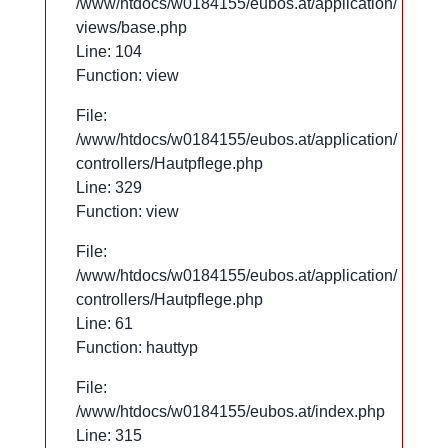
/www/htdocs/w0184155/eubos.at/application/
/www/htdocs/w0184155/eubos.at/application/
views/base.php
views/base.php
Line: 104
Line: 104
Function: view
Function: view
File:
File:
/www/htdocs/w0184155/eubos.at/application/
/www/htdocs/w0184155/eubos.at/application/
controllers/Hautpflege.php
controllers/Hautpflege.php
Line: 329
Line: 329
Function: view
Function: view
File:
File:
/www/htdocs/w0184155/eubos.at/application/
/www/htdocs/w0184155/eubos.at/application/
controllers/Hautpflege.php
controllers/Hautpflege.php
Line: 61
Line: 61
Function: hauttyp
Function: hauttyp
File:
File:
/www/htdocs/w0184155/eubos.at/index.php
/www/htdocs/w0184155/eubos.at/index.php
Line: 315
Line: 315