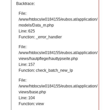
Backtrace:
Backtrace:
File:
File:
/www/htdocs/w0184155/eubos.at/application/
/www/htdocs/w0184155/eubos.at/application/
models/Data_m.php
models/Data_m.php
Line: 625
Line: 625
Function: _error_handler
Function: _error_handler
File:
File:
/www/htdocs/w0184155/eubos.at/application/
/www/htdocs/w0184155/eubos.at/application/
views/hautpflege/hauttypseite.php
views/hautpflege/hauttypseite.php
Line: 66
Line: 157
Function: check_batch_new_lp
Function: check_batch_new_lp
File:
File:
/www/htdocs/w0184155/eubos.at/application/
/www/htdocs/w0184155/eubos.at/application/
views/base.php
views/base.php
Line: 104
Line: 104
Function: view
Function: view