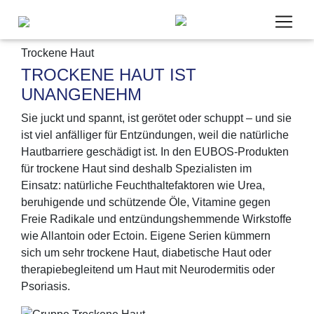
Trockene Haut
TROCKENE HAUT IST
UNANGENEHM
Sie juckt und spannt, ist gerötet oder schuppt – und sie
Um unsere Webseite für Sie optimal zu gestalten,
ist viel anfälliger für Entzündungen, weil die natürliche
werden personenbezogene Daten verarbeitet und
Hautbarriere geschädigt ist. In den EUBOS-Produkten
wir verwenden Cookies. Cookies, die wir für die
für trockene Haut sind deshalb Spezialisten im
Bereitstellung unseres Angebotes zwingend
Einsatz: natürliche Feuchthaltefaktoren wie Urea,
benötigen, werden in jedem Fall gesetzt. Cookies
beruhigende und schützende Öle, Vitamine gegen
von Drittanbietern für Analyse- oder Trackingzwecke
Freie Radikale und entzündungshemmende Wirkstoffe
(Google Analytics) werden nur aktiviert, wenn Sie
wie Allantoin oder Ectoin. Eigene Serien kümmern
uns hier Ihre Zustimmung dazu erteilen. Mehr dazu
sich um sehr trockene Haut, diabetische Haut oder
erfahren Sie in unseren
Datenschutzbestimmungen
therapiebegleitend um Haut mit Neurodermitis oder
und
Impressum
.
Psoriasis.