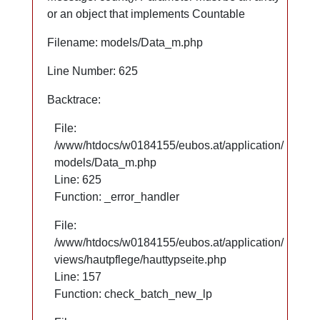
or an object that implements Countable
or an object that implements Countable
Filename: models/Data_m.php
Filename: models/Data_m.php
Line Number: 625
Line Number: 625
Backtrace:
Backtrace:
File:
File:
/www/htdocs/w0184155/eubos.at/application/
/www/htdocs/w0184155/eubos.at/application/
models/Data_m.php
models/Data_m.php
Line: 625
Line: 625
Function: _error_handler
Function: _error_handler
File:
File:
/www/htdocs/w0184155/eubos.at/application/
/www/htdocs/w0184155/eubos.at/application/
views/hautpflege/hauttypseite.php
views/hautpflege/hauttypseite.php
Line: 66
Line: 157
Function: check_batch_new_lp
Function: check_batch_new_lp