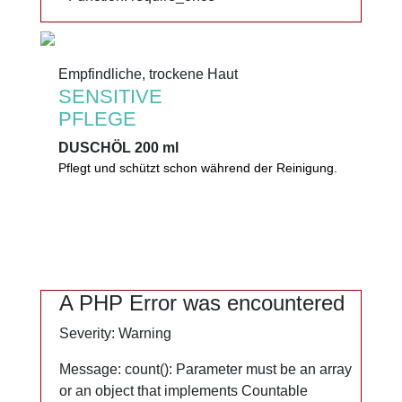
Empfindliche, trockene Haut
Empfindliche, trockene Haut
SENSITIVE
SENSITIVE
PFLEGE
PFLEGE
DUSCHÖL 200 ml
DUSCHÖL 200 ml
Pflegt und schützt schon während der Reinigung.
Pflegt und schützt schon während der Reinigung.
Mandel-, Soja- und Safloröl wirken intensiv
rückfettend, hautberuhigend und juckreizlindernd.
0%
Mikroplastik
A PHP Error was encountered
A PHP Error was encountered
Mineralöl
Severity: Warning
Severity: Warning
Lanolin
Alkaliseifen
Message: count(): Parameter must be an array
Message: count(): Parameter must be an array
or an object that implements Countable
or an object that implements Countable