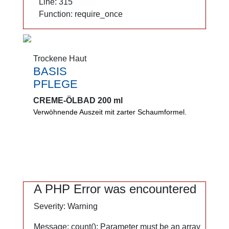
Line: 315
Line: 315
Function: require_once
Function: require_once
Trockene Haut
Trockene Haut
BASIS
BASIS
PFLEGE
PFLEGE
CREME-ÖLBAD 200 ml
CREME-ÖLBAD 200 ml
Verwöhnende Auszeit mit zarter Schaumformel.
Verwöhnende Auszeit. Zarte Schaumformel mit
Mandelöl. Kamillenextrakt hilft, die Haut zu
beruhigen, Soja- und Mandelöl sorgen für
intensive Pflege.
0%
A PHP Error was encountered
A PHP Error was encountered
Mikroplastik
Severity: Warning
Severity: Warning
Alkaliseifen
Message: count(): Parameter must be an array
Message: count(): Parameter must be an array