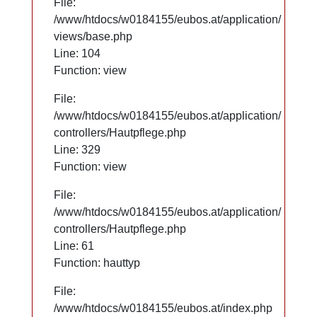
File:
File:
/www/htdocs/w0184155/eubos.at/application/
/www/htdocs/w0184155/eubos.at/application/
views/base.php
views/base.php
Line: 104
Line: 104
Function: view
Function: view
File:
File:
/www/htdocs/w0184155/eubos.at/application/
/www/htdocs/w0184155/eubos.at/application/
controllers/Hautpflege.php
controllers/Hautpflege.php
Line: 329
Line: 329
Function: view
Function: view
File:
File:
/www/htdocs/w0184155/eubos.at/application/
/www/htdocs/w0184155/eubos.at/application/
controllers/Hautpflege.php
controllers/Hautpflege.php
Line: 61
Line: 61
Function: hauttyp
Function: hauttyp
File:
File:
/www/htdocs/w0184155/eubos.at/index.php
/www/htdocs/w0184155/eubos.at/index.php