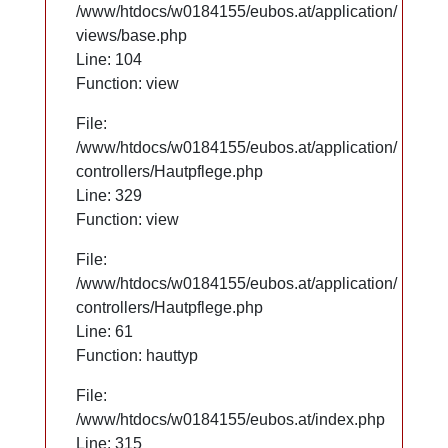
/www/htdocs/w0184155/eubos.at/application/
/www/htdocs/w0184155/eubos.at/application/
views/base.php
views/base.php
Line: 104
Line: 104
Function: view
Function: view
File:
File:
/www/htdocs/w0184155/eubos.at/application/
/www/htdocs/w0184155/eubos.at/application/
controllers/Hautpflege.php
controllers/Hautpflege.php
Line: 329
Line: 329
Function: view
Function: view
File:
File:
/www/htdocs/w0184155/eubos.at/application/
/www/htdocs/w0184155/eubos.at/application/
controllers/Hautpflege.php
controllers/Hautpflege.php
Line: 61
Line: 61
Function: hauttyp
Function: hauttyp
File:
File:
/www/htdocs/w0184155/eubos.at/index.php
/www/htdocs/w0184155/eubos.at/index.php
Line: 315
Line: 315