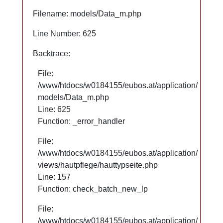
Filename: models/Data_m.php
Filename: models/Data_m.php
Line Number: 625
Line Number: 625
Backtrace:
Backtrace:
File:
File:
/www/htdocs/w0184155/eubos.at/application/
/www/htdocs/w0184155/eubos.at/application/
models/Data_m.php
models/Data_m.php
Line: 625
Line: 625
Function: _error_handler
Function: _error_handler
File:
File:
/www/htdocs/w0184155/eubos.at/application/
/www/htdocs/w0184155/eubos.at/application/
views/hautpflege/hauttypseite.php
views/hautpflege/hauttypseite.php
Line: 66
Line: 157
Function: check_batch_new_lp
Function: check_batch_new_lp
File:
File:
/www/htdocs/w0184155/eubos.at/application/
/www/htdocs/w0184155/eubos.at/application/