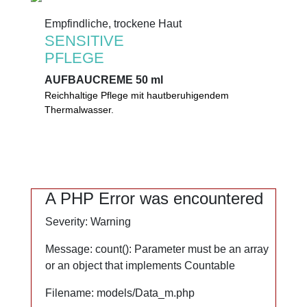
Empfindliche, trockene Haut
Empfindliche, trockene Haut
SENSITIVE
SENSITIVE
PFLEGE
PFLEGE
AUFBAUCREME 50 ml
AUFBAUCREME 50 ml
Reichhaltige Pflege mit hautberuhigendem
Reichhaltige Pflege mit hautberuhigendem
Thermalwasser.
®
Thermalwasser und SEPILIFT
. Schützt
lipidarme, sehr trockene Haut, spendet
Feuchtigkeit. Als regenerierende Nachtpflege
geeignet.
0%
A PHP Error was encountered
A PHP Error was encountered
Severity: Warning
Severity: Warning
Mikroplastik
PEG
Message: count(): Parameter must be an array
Message: count(): Parameter must be an array
Mineralöl
or an object that implements Countable
or an object that implements Countable
Filename: models/Data_m.php
Filename: models/Data_m.php