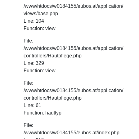
/www/htdocs/w0184155/eubos.at/application/
/www/htdocs/w0184155/eubos.at/application/
views/base.php
views/base.php
Line: 104
Line: 104
Function: view
Function: view
File:
File:
/www/htdocs/w0184155/eubos.at/application/
/www/htdocs/w0184155/eubos.at/application/
controllers/Hautpflege.php
controllers/Hautpflege.php
Line: 329
Line: 329
Function: view
Function: view
File:
File:
/www/htdocs/w0184155/eubos.at/application/
/www/htdocs/w0184155/eubos.at/application/
controllers/Hautpflege.php
controllers/Hautpflege.php
Line: 61
Line: 61
Function: hauttyp
Function: hauttyp
File:
File:
/www/htdocs/w0184155/eubos.at/index.php
/www/htdocs/w0184155/eubos.at/index.php