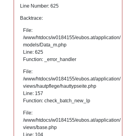
Line Number: 625
Line Number: 625
Backtrace:
Backtrace:
File:
File:
/www/htdocs/w0184155/eubos.at/application/
/www/htdocs/w0184155/eubos.at/application/
models/Data_m.php
models/Data_m.php
Line: 625
Line: 625
Function: _error_handler
Function: _error_handler
File:
File:
/www/htdocs/w0184155/eubos.at/application/
/www/htdocs/w0184155/eubos.at/application/
views/hautpflege/hauttypseite.php
views/hautpflege/hauttypseite.php
Line: 66
Line: 157
Function: check_batch_new_lp
Function: check_batch_new_lp
File:
File:
/www/htdocs/w0184155/eubos.at/application/
/www/htdocs/w0184155/eubos.at/application/
views/base.php
views/base.php
Line: 104
Line: 104