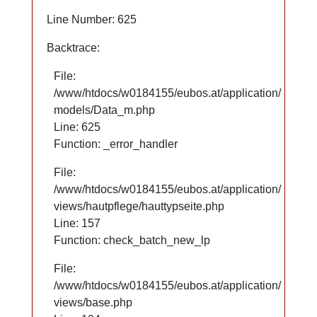
Line Number: 625
Line Number: 625
Backtrace:
Backtrace:
File:
File:
/www/htdocs/w0184155/eubos.at/application/
/www/htdocs/w0184155/eubos.at/application/
models/Data_m.php
models/Data_m.php
Line: 625
Line: 625
Function: _error_handler
Function: _error_handler
File:
File:
/www/htdocs/w0184155/eubos.at/application/
/www/htdocs/w0184155/eubos.at/application/
views/hautpflege/hauttypseite.php
views/hautpflege/hauttypseite.php
Line: 66
Line: 157
Function: check_batch_new_lp
Function: check_batch_new_lp
File:
File:
/www/htdocs/w0184155/eubos.at/application/
/www/htdocs/w0184155/eubos.at/application/
views/base.php
views/base.php