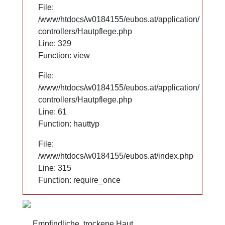
File:
File:
/www/htdocs/w0184155/eubos.at/application/
/www/htdocs/w0184155/eubos.at/application/
controllers/Hautpflege.php
controllers/Hautpflege.php
Line: 329
Line: 329
Function: view
Function: view
File:
File:
/www/htdocs/w0184155/eubos.at/application/
/www/htdocs/w0184155/eubos.at/application/
controllers/Hautpflege.php
controllers/Hautpflege.php
Line: 61
Line: 61
Function: hauttyp
Function: hauttyp
File:
File:
/www/htdocs/w0184155/eubos.at/index.php
/www/htdocs/w0184155/eubos.at/index.php
Line: 315
Line: 315
Function: require_once
Function: require_once
Empfindliche, trockene Haut