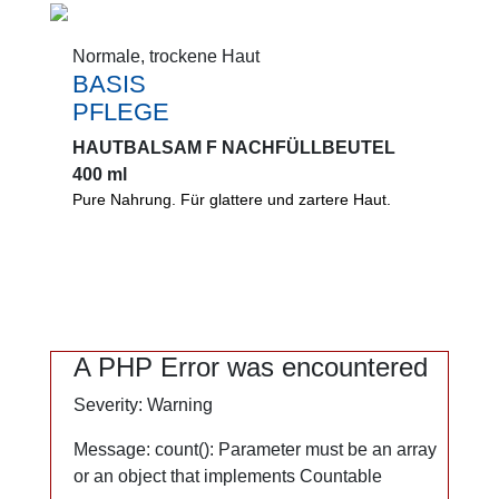
Normale, trockene Haut
Normale, trockene Haut
BASIS
BASIS
PFLEGE
PFLEGE
HAUTBALSAM F NACHFÜLLBEUTEL
HAUTBALSAM F NACHFÜLLBEUTEL
400 ml
400 ml
Pure Nahrung. Für glattere und zartere Haut.
Pure Nahrung. Für glattere und zartere Haut.
Schützt vor dem Austrocknen und schädlichen
Umwelteinflüssen. Regeneriert und glättet
spürbar.
0%
A PHP Error was encountered
A PHP Error was encountered
Mikroplastik
Severity: Warning
Severity: Warning
PEG
Mineralöl
Message: count(): Parameter must be an array
Message: count(): Parameter must be an array
Silikone
or an object that implements Countable
or an object that implements Countable
Lanolin