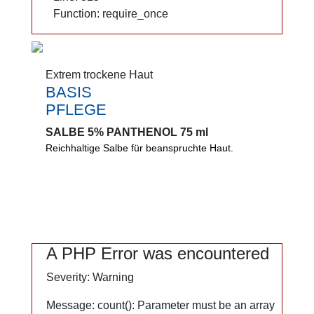
Function: require_once
Function: require_once
Extrem trockene Haut
Extrem trockene Haut
BASIS
BASIS
PFLEGE
PFLEGE
SALBE 5% PANTHENOL 75 ml
SALBE 5% PANTHENOL 75 ml
Reichhaltige Salbe für beanspruchte Haut.
Reichhaltige, fettspendende Salbe für
beanspruchte Haut. Fördert die Hautregeneration.
Beugt Hautschäden vor. Von Dermatologen
empfohlen.
0%
A PHP Error was encountered
A PHP Error was encountered
Mikroplastik
Severity: Warning
Severity: Warning
PEG
Lanolin
Message: count(): Parameter must be an array
Message: count(): Parameter must be an array