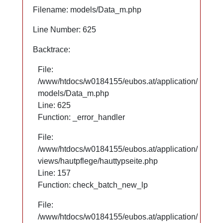
Filename: models/Data_m.php
Filename: models/Data_m.php
Line Number: 625
Line Number: 625
Backtrace:
Backtrace:
File:
File:
/www/htdocs/w0184155/eubos.at/application/
/www/htdocs/w0184155/eubos.at/application/
models/Data_m.php
models/Data_m.php
Line: 625
Line: 625
Function: _error_handler
Function: _error_handler
File:
File:
/www/htdocs/w0184155/eubos.at/application/
/www/htdocs/w0184155/eubos.at/application/
views/hautpflege/hauttypseite.php
views/hautpflege/hauttypseite.php
Line: 66
Line: 157
Function: check_batch_new_lp
Function: check_batch_new_lp
File:
File:
/www/htdocs/w0184155/eubos.at/application/
/www/htdocs/w0184155/eubos.at/application/