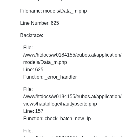
Filename: models/Data_m.php
Filename: models/Data_m.php
Line Number: 625
Line Number: 625
Backtrace:
Backtrace:
File:
File:
/www/htdocs/w0184155/eubos.at/application/
/www/htdocs/w0184155/eubos.at/application/
models/Data_m.php
models/Data_m.php
Line: 625
Line: 625
Function: _error_handler
Function: _error_handler
File:
File:
/www/htdocs/w0184155/eubos.at/application/
/www/htdocs/w0184155/eubos.at/application/
views/hautpflege/hauttypseite.php
views/hautpflege/hauttypseite.php
Line: 66
Line: 157
Function: check_batch_new_lp
Function: check_batch_new_lp
File:
File: