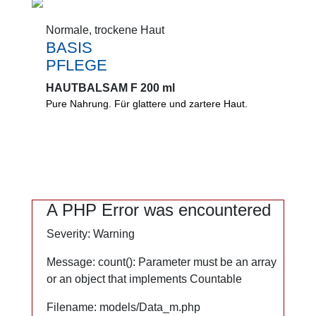
Normale, trockene Haut
Normale, trockene Haut
BASIS
BASIS
PFLEGE
PFLEGE
HAUTBALSAM F 200 ml
HAUTBALSAM F 200 ml
Pure Nahrung. Für glattere und zartere Haut.
Pure Nahrung. Für glattere und zartere Haut.
Schützt vor dem Austrocknen und schädlichen
Umwelteinflüssen. Regeneriert und glättet
spürbar.
0%
A PHP Error was encountered
A PHP Error was encountered
Mikroplastik
Severity: Warning
Severity: Warning
PEG
Mineralöl
Message: count(): Parameter must be an array
Message: count(): Parameter must be an array
Silikone
or an object that implements Countable
or an object that implements Countable
Lanolin
Filename: models/Data_m.php
Filename: models/Data_m.php