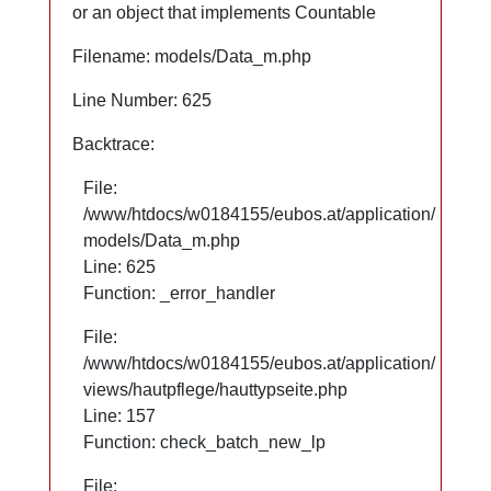
or an object that implements Countable
or an object that implements Countable
Filename: models/Data_m.php
Filename: models/Data_m.php
Line Number: 625
Line Number: 625
Backtrace:
Backtrace:
File:
File:
/www/htdocs/w0184155/eubos.at/application/
/www/htdocs/w0184155/eubos.at/application/
models/Data_m.php
models/Data_m.php
Line: 625
Line: 625
Function: _error_handler
Function: _error_handler
File:
File:
/www/htdocs/w0184155/eubos.at/application/
/www/htdocs/w0184155/eubos.at/application/
views/hautpflege/hauttypseite.php
views/hautpflege/hauttypseite.php
Line: 66
Line: 157
Function: check_batch_new_lp
Function: check_batch_new_lp
File:
File: