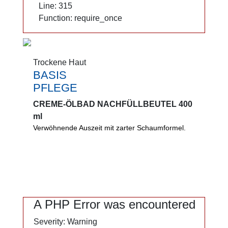
Line: 315
Line: 315
Function: require_once
Function: require_once
Trockene Haut
Trockene Haut
BASIS
BASIS
PFLEGE
PFLEGE
CREME-ÖLBAD NACHFÜLLBEUTEL 400
CREME-ÖLBAD NACHFÜLLBEUTEL 400
ml
ml
Verwöhnende Auszeit mit zarter Schaumformel.
Verwöhnende Auszeit. Zarte Schaumformel mit
Mandelöl. Kamillenextrakt hilft, die Haut zu
beruhigen, Soja- und Mandelöl sorgen für
intensive Pflege
0%
A PHP Error was encountered
A PHP Error was encountered
Mikroplastik
Severity: Warning
Severity: Warning
Alkaliseifen