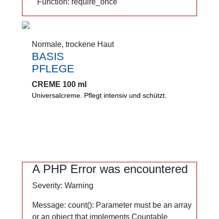
Function: require_once
Function: require_once
Normale, trockene Haut
Normale, trockene Haut
BASIS
BASIS
PFLEGE
PFLEGE
CREME 100 ml
CREME 100 ml
Universalcreme. Pflegt intensiv und schützt.
Universalcreme. Pflegt und macht die Haut
spürbar geschmeidig. Normalisiert wirksam den
Feuchtigkeitsgehalt. Mit Jojobaöl.
0%
Mikroplastik
A PHP Error was encountered
A PHP Error was encountered
PEG
Severity: Warning
Severity: Warning
Message: count(): Parameter must be an array
Message: count(): Parameter must be an array
or an object that implements Countable
or an object that implements Countable