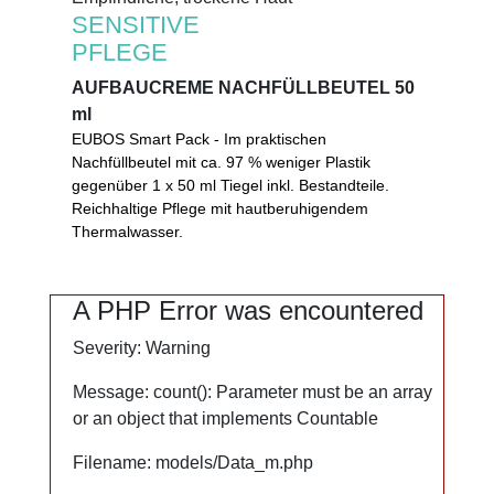
Empfindliche, trockene Haut
SENSITIVE
SENSITIVE
PFLEGE
PFLEGE
AUFBAUCREME NACHFÜLLBEUTEL 50
AUFBAUCREME NACHFÜLLBEUTEL 50
ml
ml
EUBOS Smart Pack - Im praktischen
EUBOS Smart Pack - Im praktischen
Nachfüllbeutel mit ca. 97 % weniger Plastik
Nachfüllbeutel mit ca. 97 % weniger Plastik
gegenüber 1 x 50 ml Tiegel inkl. Bestandteile.
gegenüber 1 x 50 ml Tiegel inkl. Bestandteile.
Reichhaltige Pflege mit hautberuhigendem
Reichhaltige Pflege mit hautberuhigendem
Thermalwasser.
®
Thermalwasser und SEPILIFT
. Schützt
lipidarme, sehr trockene Haut, spendet
Feuchtigkeit. Als regenerierende Nachtpflege
A PHP Error was encountered
A PHP Error was encountered
geeignet.
Severity: Warning
Severity: Warning
0%
Message: count(): Parameter must be an array
Message: count(): Parameter must be an array
Mikroplastik
or an object that implements Countable
or an object that implements Countable
PEG
Filename: models/Data_m.php
Filename: models/Data_m.php
Mineralöl