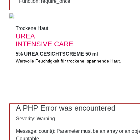
Function: require_once
Function: require_once
Trockene Haut
Trockene Haut
UREA
UREA
INTENSIVE CARE
INTENSIVE CARE
5% UREA GESICHTSCREME 50 ml
5% UREA GESICHTSCREME 50 ml
Wertvolle Feuchtigkeit für trockene, spannende Haut.
Wertvolle Feuchtigkeit für trockene, spannende Gesichtshaut. Z
glatter wirkende Haut und gepflegtes Aussehen. Mit 5% Urea u
A PHP Error was encountered
A PHP Error was encountered
Severity: Warning
Severity: Warning
Message: count(): Parameter must be an array or an obj
Message: count(): Parameter must be an array or an obj
Countable
Countable