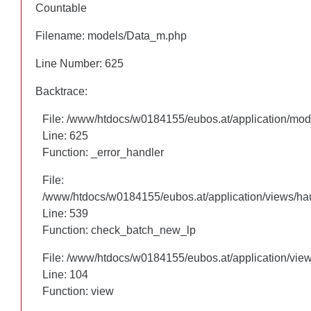
Countable
Countable
Filename: models/Data_m.php
Filename: models/Data_m.php
Line Number: 625
Line Number: 625
Backtrace:
Backtrace:
File: /www/htdocs/w0184155/eubos.at/application/mo
File: /www/htdocs/w0184155/eubos.at/application/mo
Line: 625
Line: 625
Function: _error_handler
Function: _error_handler
File:
File:
/www/htdocs/w0184155/eubos.at/application/views/hau
/www/htdocs/w0184155/eubos.at/application/views/hau
Line: 460
Line: 539
Function: check_batch_new_lp
Function: check_batch_new_lp
File: /www/htdocs/w0184155/eubos.at/application/vie
File: /www/htdocs/w0184155/eubos.at/application/vie
Line: 104
Line: 104
Function: view
Function: view