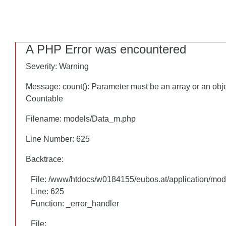
A PHP Error was encountered
A PHP Error was encountered
Severity: Warning
Severity: Warning
Message: count(): Parameter must be an array or an obj
Message: count(): Parameter must be an array or an obj
Countable
Countable
Filename: models/Data_m.php
Filename: models/Data_m.php
Line Number: 625
Line Number: 625
Backtrace:
Backtrace:
File: /www/htdocs/w0184155/eubos.at/application/mo
File: /www/htdocs/w0184155/eubos.at/application/mo
Line: 625
Line: 625
Function: _error_handler
Function: _error_handler
File:
File: