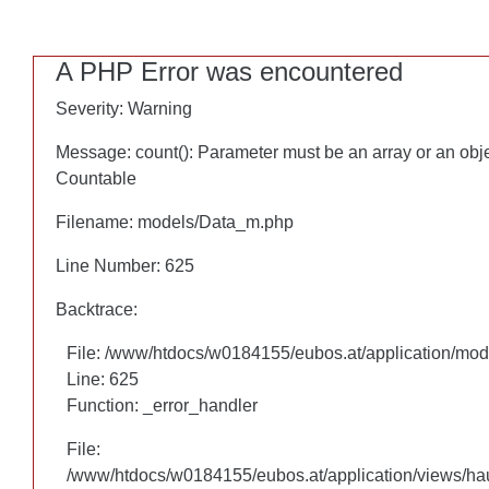
A PHP Error was encountered
A PHP Error was encountered
Severity: Warning
Severity: Warning
Message: count(): Parameter must be an array or an obj
Message: count(): Parameter must be an array or an obj
Countable
Countable
Filename: models/Data_m.php
Filename: models/Data_m.php
Line Number: 625
Line Number: 625
Backtrace:
Backtrace:
File: /www/htdocs/w0184155/eubos.at/application/mo
File: /www/htdocs/w0184155/eubos.at/application/mo
Line: 625
Line: 625
Function: _error_handler
Function: _error_handler
File:
File:
/www/htdocs/w0184155/eubos.at/application/views/hau
/www/htdocs/w0184155/eubos.at/application/views/hau