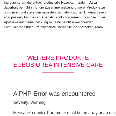
Ingredients um die aktuell produzierte Rezeptur handelt. Da wir
dauerhaft bemüht sind, die Zusammensetzung unserer Produkte zu
optimieren und stets den neuesten dermatologischen Erkenntnissen
anzupassen, kann es im Ausnahmefall vorkommen, dass Sie in der
Apotheke auch eine Packung mit einer leicht abweichenden
Formulierung finden. Im Zweifelsfall berät Sie Ihr Apotheken-Team.
WEITERE PRODUKTE
EUBOS UREA INTENSIVE CARE
A PHP Error was encountered
A PHP Error was encountered
Severity: Warning
Severity: Warning
Message: count(): Parameter must be an array or an obj
Message: count(): Parameter must be an array or an obj