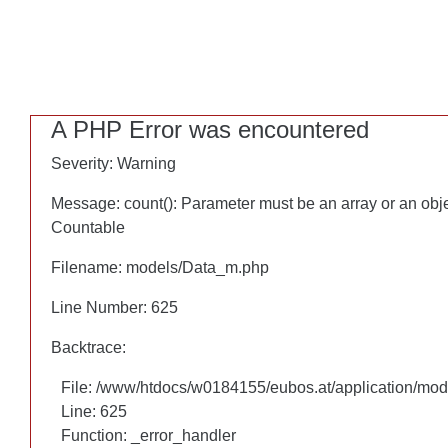
Glycerin und Mandelöl.
A PHP Error was encountered
A PHP Error was encountered
Severity: Warning
Severity: Warning
Message: count(): Parameter must be an array or an obj
Message: count(): Parameter must be an array or an obj
Countable
Countable
Filename: models/Data_m.php
Filename: models/Data_m.php
Line Number: 625
Line Number: 625
Backtrace:
Backtrace:
File: /www/htdocs/w0184155/eubos.at/application/mo
File: /www/htdocs/w0184155/eubos.at/application/mo
Line: 625
Line: 625
Function: _error_handler
Function: _error_handler