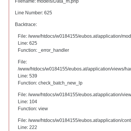
Filename: models/Data_m.php
Filename: models/Data_m.php
Line Number: 625
Line Number: 625
Backtrace:
Backtrace:
File: /www/htdocs/w0184155/eubos.at/application/mo
File: /www/htdocs/w0184155/eubos.at/application/mo
Line: 625
Line: 625
Function: _error_handler
Function: _error_handler
File:
File:
/www/htdocs/w0184155/eubos.at/application/views/hau
/www/htdocs/w0184155/eubos.at/application/views/hau
Line: 460
Line: 539
Function: check_batch_new_lp
Function: check_batch_new_lp
File: /www/htdocs/w0184155/eubos.at/application/vie
File: /www/htdocs/w0184155/eubos.at/application/vie
Line: 104
Line: 104
Function: view
Function: view
File: /www/htdocs/w0184155/eubos.at/application/cont
File: /www/htdocs/w0184155/eubos.at/application/cont
Line: 222
Line: 222