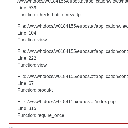
/www/htdocs/w0184155/eubos.at/application/views/hau
/www/htdocs/w0184155/eubos.at/application/views/hau
Line: 460
Line: 539
Function: check_batch_new_lp
Function: check_batch_new_lp
File: /www/htdocs/w0184155/eubos.at/application/vie
File: /www/htdocs/w0184155/eubos.at/application/vie
Line: 104
Line: 104
Function: view
Function: view
File: /www/htdocs/w0184155/eubos.at/application/cont
File: /www/htdocs/w0184155/eubos.at/application/cont
Line: 222
Line: 222
Function: view
Function: view
File: /www/htdocs/w0184155/eubos.at/application/cont
File: /www/htdocs/w0184155/eubos.at/application/cont
Line: 67
Line: 67
Function: produkt
Function: produkt
File: /www/htdocs/w0184155/eubos.at/index.php
File: /www/htdocs/w0184155/eubos.at/index.php
Line: 315
Line: 315
Function: require_once
Function: require_once