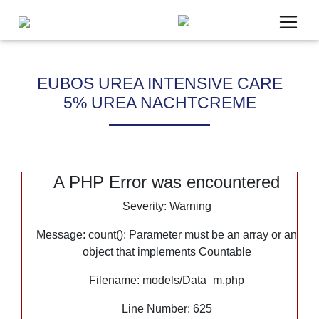
EUBOS UREA INTENSIVE CARE
5% UREA NACHTCREME
Um unsere Webseite für Sie optimal zu gestalten, werde
Daten verarbeitet und wir verwenden Cookies. Cookies, die
Bereitstellung unseres Angebotes zwingend benötigen, we
gesetzt. Cookies von Drittanbietern für Analyse- oder Tra
A PHP Error was encountered
Analytics) werden nur aktiviert, wenn Sie uns hier Ihre Z
erteilen. Mehr dazu erfahren Sie in unseren
Datenschutzb
Severity: Warning
Impressum
.
Message: count(): Parameter must be an array or an
object that implements Countable
Notwendig
Filename: models/Data_m.php
Statistik
Marketing
Line Number: 625