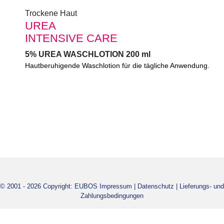
Trockene Haut
Trockene Haut
UREA
UREA
INTENSIVE CARE
INTENSIVE CARE
5% UREA WASCHLOTION 200 ml
5% UREA WASCHLOTION 200 ml
Hautberuhigende Waschlotion für die tägliche Anwendung.
Extrem milde Spezialreinigung mit Meeresmineralien. Für die 
trockener, spannender und rauer Haut. Hautberuhigend und rü
© 2001 - 2026 Copyright: EUBOS
Impressum
|
Datenschutz
|
Lieferungs- und
Zahlungsbedingungen