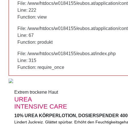
File: /www/htdocs/w0184155/eubos.at/application/cont
File: /www/htdocs/w0184155/eubos.at/application/cont
Line: 222
Line: 222
Function: view
Function: view
File: /www/htdocs/w0184155/eubos.at/application/cont
File: /www/htdocs/w0184155/eubos.at/application/cont
Line: 67
Line: 67
Function: produkt
Function: produkt
File: /www/htdocs/w0184155/eubos.at/index.php
File: /www/htdocs/w0184155/eubos.at/index.php
Line: 315
Line: 315
Function: require_once
Function: require_once
Extrem trockene Haut
Extrem trockene Haut
UREA
UREA
INTENSIVE CARE
INTENSIVE CARE
10% UREA KÖRPERLOTION, DOSIERSPENDER 400
10% UREA KÖRPERLOTION, DOSIERSPENDER 400
Lindert Juckreiz. Glättet spürbar. Erhöht den Feuchtigkeitsgeha
Lindert Juckreiz. Glättet spürbar. Erhöht den Feuchtigkeitsgeha