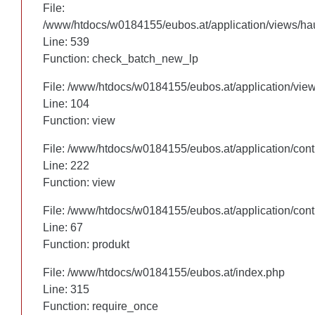
File:
File:
/www/htdocs/w0184155/eubos.at/application/views/hau
/www/htdocs/w0184155/eubos.at/application/views/hau
Line: 460
Line: 539
Function: check_batch_new_lp
Function: check_batch_new_lp
File: /www/htdocs/w0184155/eubos.at/application/vie
File: /www/htdocs/w0184155/eubos.at/application/vie
Line: 104
Line: 104
Function: view
Function: view
File: /www/htdocs/w0184155/eubos.at/application/cont
File: /www/htdocs/w0184155/eubos.at/application/cont
Line: 222
Line: 222
Function: view
Function: view
File: /www/htdocs/w0184155/eubos.at/application/cont
File: /www/htdocs/w0184155/eubos.at/application/cont
Line: 67
Line: 67
Function: produkt
Function: produkt
File: /www/htdocs/w0184155/eubos.at/index.php
File: /www/htdocs/w0184155/eubos.at/index.php
Line: 315
Line: 315
Function: require_once
Function: require_once