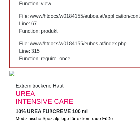
Function: view
Function: view
File: /www/htdocs/w0184155/eubos.at/application/cont
File: /www/htdocs/w0184155/eubos.at/application/cont
Line: 67
Line: 67
Function: produkt
Function: produkt
File: /www/htdocs/w0184155/eubos.at/index.php
File: /www/htdocs/w0184155/eubos.at/index.php
Line: 315
Line: 315
Function: require_once
Function: require_once
Extrem trockene Haut
Extrem trockene Haut
UREA
UREA
INTENSIVE CARE
INTENSIVE CARE
10% UREA FUßCREME 100 ml
10% UREA FUßCREME 100 ml
Medizinische Spezialpflege für extrem raue Füße.
Medizinische Spezialpflege für extrem trockene, raue Füße. S
feuchtigkeitsspendend. Mindert Schwielen und Verhornungen.