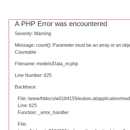
A PHP Error was encountered
A PHP Error was encountered
Severity: Warning
Severity: Warning
Message: count(): Parameter must be an array or an obj
Message: count(): Parameter must be an array or an obj
Countable
Countable
Filename: models/Data_m.php
Filename: models/Data_m.php
Line Number: 625
Line Number: 625
Backtrace:
Backtrace:
File: /www/htdocs/w0184155/eubos.at/application/mo
File: /www/htdocs/w0184155/eubos.at/application/mo
Line: 625
Line: 625
Function: _error_handler
Function: _error_handler
File:
File: