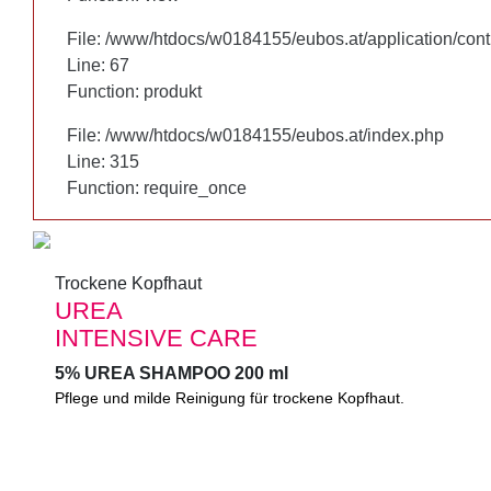
File: /www/htdocs/w0184155/eubos.at/application/cont
File: /www/htdocs/w0184155/eubos.at/application/cont
Line: 67
Line: 67
Function: produkt
Function: produkt
File: /www/htdocs/w0184155/eubos.at/index.php
File: /www/htdocs/w0184155/eubos.at/index.php
Line: 315
Line: 315
Function: require_once
Function: require_once
Trockene Kopfhaut
Trockene Kopfhaut
UREA
UREA
INTENSIVE CARE
INTENSIVE CARE
5% UREA SHAMPOO 200 ml
5% UREA SHAMPOO 200 ml
Pflege und milde Reinigung für trockene Kopfhaut.
Pflege und milde Reinigung für trockene Kopfhaut. Mit speziell
Schützt vor Austrocknung, wirkt pflegend und hautglättend.