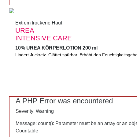
Extrem trockene Haut
Extrem trockene Haut
UREA
UREA
INTENSIVE CARE
INTENSIVE CARE
10% UREA KÖRPERLOTION 200 ml
10% UREA KÖRPERLOTION 200 ml
Lindert Juckreiz. Glättet spürbar. Erhöht den Feuchtigkeitsgeha
Lindert Juckreiz. Glättet spürbar. Erhöht den Feuchtigkeitsgeha
Glycerin und Mandelöl.
A PHP Error was encountered
A PHP Error was encountered
Severity: Warning
Severity: Warning
Message: count(): Parameter must be an array or an obj
Message: count(): Parameter must be an array or an obj
Countable
Countable