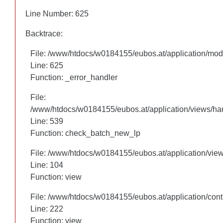
Line Number: 625
Line Number: 625
Backtrace:
Backtrace:
File: /www/htdocs/w0184155/eubos.at/application/mo
File: /www/htdocs/w0184155/eubos.at/application/mo
Line: 625
Line: 625
Function: _error_handler
Function: _error_handler
File:
File:
/www/htdocs/w0184155/eubos.at/application/views/hau
/www/htdocs/w0184155/eubos.at/application/views/hau
Line: 460
Line: 539
Function: check_batch_new_lp
Function: check_batch_new_lp
File: /www/htdocs/w0184155/eubos.at/application/vie
File: /www/htdocs/w0184155/eubos.at/application/vie
Line: 104
Line: 104
Function: view
Function: view
File: /www/htdocs/w0184155/eubos.at/application/cont
File: /www/htdocs/w0184155/eubos.at/application/cont
Line: 222
Line: 222
Function: view
Function: view