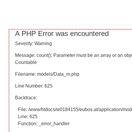
A PHP Error was encountered
A PHP Error was encountered
Severity: Warning
Severity: Warning
Message: count(): Parameter must be an array or an obj
Message: count(): Parameter must be an array or an obj
Countable
Countable
Filename: models/Data_m.php
Filename: models/Data_m.php
Line Number: 625
Line Number: 625
Backtrace:
Backtrace:
File: /www/htdocs/w0184155/eubos.at/application/mo
File: /www/htdocs/w0184155/eubos.at/application/mo
Line: 625
Line: 625
Function: _error_handler
Function: _error_handler