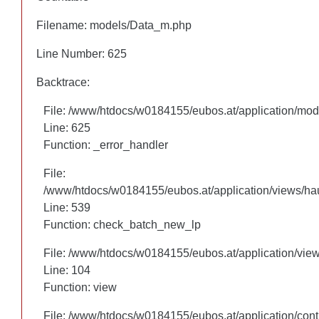
Filename: models/Data_m.php
Filename: models/Data_m.php
Line Number: 625
Line Number: 625
Backtrace:
Backtrace:
File: /www/htdocs/w0184155/eubos.at/application/mo
File: /www/htdocs/w0184155/eubos.at/application/mo
Line: 625
Line: 625
Function: _error_handler
Function: _error_handler
File:
File:
/www/htdocs/w0184155/eubos.at/application/views/hau
/www/htdocs/w0184155/eubos.at/application/views/hau
Line: 460
Line: 539
Function: check_batch_new_lp
Function: check_batch_new_lp
File: /www/htdocs/w0184155/eubos.at/application/vie
File: /www/htdocs/w0184155/eubos.at/application/vie
Line: 104
Line: 104
Function: view
Function: view
File: /www/htdocs/w0184155/eubos.at/application/cont
File: /www/htdocs/w0184155/eubos.at/application/cont