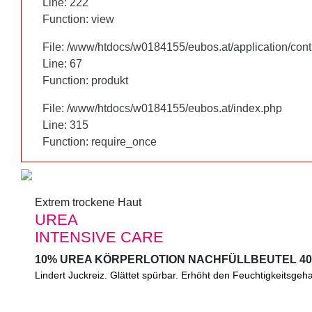
Line: 222
Line: 222
Function: view
Function: view
File: /www/htdocs/w0184155/eubos.at/application/cont
File: /www/htdocs/w0184155/eubos.at/application/cont
Line: 67
Line: 67
Function: produkt
Function: produkt
File: /www/htdocs/w0184155/eubos.at/index.php
File: /www/htdocs/w0184155/eubos.at/index.php
Line: 315
Line: 315
Function: require_once
Function: require_once
Extrem trockene Haut
Extrem trockene Haut
UREA
UREA
INTENSIVE CARE
INTENSIVE CARE
10% UREA KÖRPERLOTION NACHFÜLLBEUTEL 40
10% UREA KÖRPERLOTION NACHFÜLLBEUTEL 40
Lindert Juckreiz. Glättet spürbar. Erhöht den Feuchtigkeitsgeha
10% UREA KÖRPERLOTION Lindert Juckreiz. Glättet spürbar.
Feuchtigkeitsgehalt nachweislich. Mit Glycerin und Mandelöl.