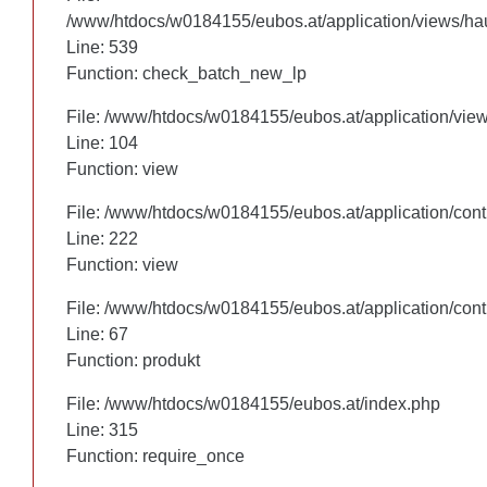
/www/htdocs/w0184155/eubos.at/application/views/hau
/www/htdocs/w0184155/eubos.at/application/views/hau
Line: 460
Line: 539
Function: check_batch_new_lp
Function: check_batch_new_lp
File: /www/htdocs/w0184155/eubos.at/application/vie
File: /www/htdocs/w0184155/eubos.at/application/vie
Line: 104
Line: 104
Function: view
Function: view
File: /www/htdocs/w0184155/eubos.at/application/cont
File: /www/htdocs/w0184155/eubos.at/application/cont
Line: 222
Line: 222
Function: view
Function: view
File: /www/htdocs/w0184155/eubos.at/application/cont
File: /www/htdocs/w0184155/eubos.at/application/cont
Line: 67
Line: 67
Function: produkt
Function: produkt
File: /www/htdocs/w0184155/eubos.at/index.php
File: /www/htdocs/w0184155/eubos.at/index.php
Line: 315
Line: 315
Function: require_once
Function: require_once