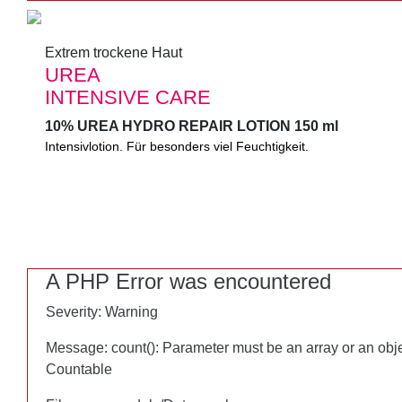
Extrem trockene Haut
Extrem trockene Haut
UREA
UREA
INTENSIVE CARE
INTENSIVE CARE
10% UREA HYDRO REPAIR LOTION 150 ml
10% UREA HYDRO REPAIR LOTION 150 ml
Intensivlotion. Für besonders viel Feuchtigkeit.
Wohltuende Intensivlotion für besonders viel Feuchtigkeit. Schn
angenehm duftend. Bei trockener, zu Juckreiz neigender Haut.
A PHP Error was encountered
A PHP Error was encountered
Severity: Warning
Severity: Warning
Message: count(): Parameter must be an array or an obj
Message: count(): Parameter must be an array or an obj
Countable
Countable