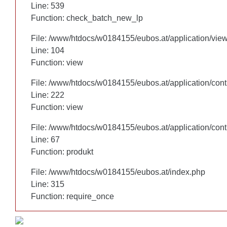
Line: 460
Line: 539
Function: check_batch_new_lp
Function: check_batch_new_lp
File: /www/htdocs/w0184155/eubos.at/application/vie
File: /www/htdocs/w0184155/eubos.at/application/vie
Line: 104
Line: 104
Function: view
Function: view
File: /www/htdocs/w0184155/eubos.at/application/cont
File: /www/htdocs/w0184155/eubos.at/application/cont
Line: 222
Line: 222
Function: view
Function: view
File: /www/htdocs/w0184155/eubos.at/application/cont
File: /www/htdocs/w0184155/eubos.at/application/cont
Line: 67
Line: 67
Function: produkt
Function: produkt
File: /www/htdocs/w0184155/eubos.at/index.php
File: /www/htdocs/w0184155/eubos.at/index.php
Line: 315
Line: 315
Function: require_once
Function: require_once