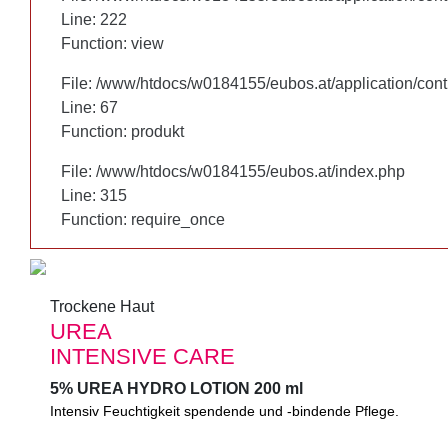
Line: 222
Line: 222
Function: view
Function: view
File: /www/htdocs/w0184155/eubos.at/application/cont
File: /www/htdocs/w0184155/eubos.at/application/cont
Line: 67
Line: 67
Function: produkt
Function: produkt
File: /www/htdocs/w0184155/eubos.at/index.php
File: /www/htdocs/w0184155/eubos.at/index.php
Line: 315
Line: 315
Function: require_once
Function: require_once
Trockene Haut
Trockene Haut
UREA
UREA
INTENSIVE CARE
INTENSIVE CARE
5% UREA HYDRO LOTION 200 ml
5% UREA HYDRO LOTION 200 ml
Intensiv Feuchtigkeit spendende und -bindende Pflege.
Intensiv Feuchtigkeit spendende und -bindende Pflege. Zieht sc
Spannungsgefühle und Hautrauigkeit. Hinterlässt ein angeneh