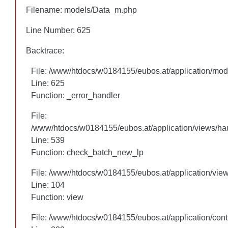
Filename: models/Data_m.php
Filename: models/Data_m.php
Line Number: 625
Line Number: 625
Backtrace:
Backtrace:
File: /www/htdocs/w0184155/eubos.at/application/mo
File: /www/htdocs/w0184155/eubos.at/application/mo
Line: 625
Line: 625
Function: _error_handler
Function: _error_handler
File:
File:
/www/htdocs/w0184155/eubos.at/application/views/hau
/www/htdocs/w0184155/eubos.at/application/views/hau
Line: 460
Line: 539
Function: check_batch_new_lp
Function: check_batch_new_lp
File: /www/htdocs/w0184155/eubos.at/application/vie
File: /www/htdocs/w0184155/eubos.at/application/vie
Line: 104
Line: 104
Function: view
Function: view
File: /www/htdocs/w0184155/eubos.at/application/cont
File: /www/htdocs/w0184155/eubos.at/application/cont