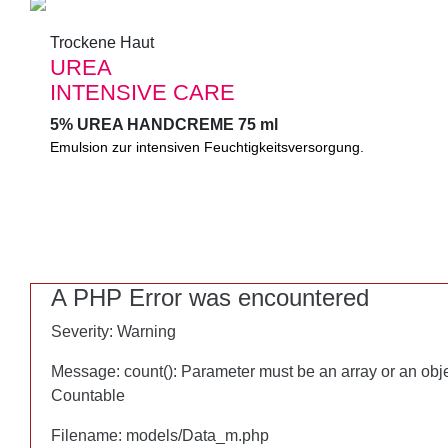
Trockene Haut
Trockene Haut
UREA
UREA
INTENSIVE CARE
INTENSIVE CARE
5% UREA HANDCREME 75 ml
5% UREA HANDCREME 75 ml
Emulsion zur intensiven Feuchtigkeitsversorgung.
Intensive Feuchtigkeitsversorgung durch UREA. Schnell einzi
Regeneriert und glättet ohne fettig zu wirken.
A PHP Error was encountered
A PHP Error was encountered
Severity: Warning
Severity: Warning
Message: count(): Parameter must be an array or an obj
Message: count(): Parameter must be an array or an obj
Countable
Countable
Filename: models/Data_m.php
Filename: models/Data_m.php