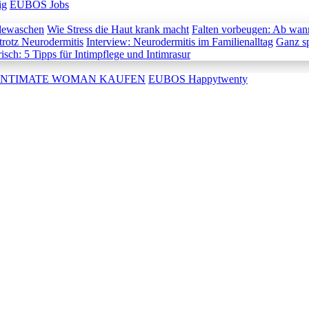
ig
EUBOS Jobs
dewaschen
Wie Stress die Haut krank macht
Falten vorbeugen: Ab wann
trotz Neurodermitis
Interview: Neurodermitis im Familienalltag
Ganz sp
risch: 5 Tipps für Intimpflege und Intimrasur
INTIMATE WOMAN KAUFEN
EUBOS Happytwenty