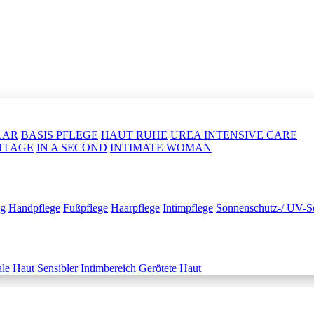
LAR
BASIS PFLEGE
HAUT RUHE
UREA INTENSIVE CARE
TI AGE
IN A SECOND
INTIMATE WOMAN
ng
Handpflege
Fußpflege
Haarpflege
Intimpflege
Sonnenschutz-/ UV-S
le Haut
Sensibler Intimbereich
Gerötete Haut