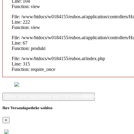
Line: 104
Function: view
File: /www/htdocs/w0184155/eubos.at/application/controllers/H
Line: 222
Function: view
File: /www/htdocs/w0184155/eubos.at/application/controllers/H
Line: 67
Function: produkt
File: /www/htdocs/w0184155/eubos.at/index.php
Line: 315
Function: require_once
Online kaufen
Über Ihre Apotheke vor Ort bestellen
Ihre Versandapotheke wählen
×