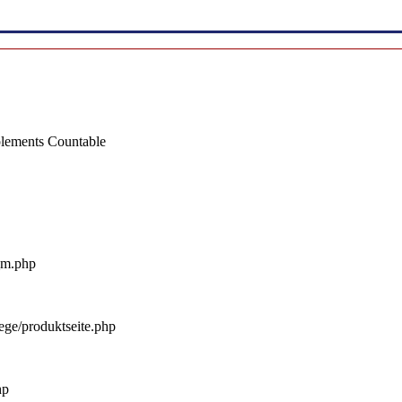
mplements Countable
_m.php
ege/produktseite.php
hp