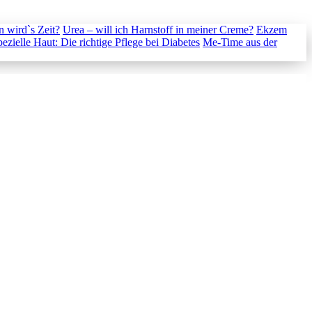
 wird`s Zeit?
Urea – will ich Harnstoff in meiner Creme?
Ekzem
ezielle Haut: Die richtige Pflege bei Diabetes
Me-Time aus der