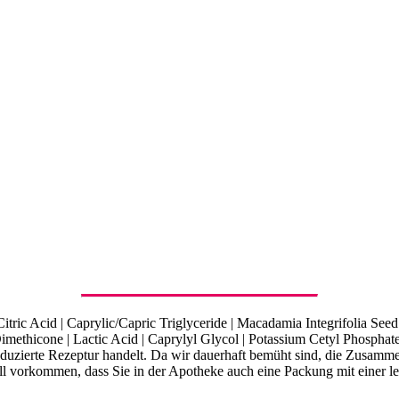
itric Acid | Caprylic/Capric Triglyceride | Macadamia Integrifolia Seed
 Dimethicone | Lactic Acid | Caprylyl Glycol | Potassium Cetyl Phospha
produzierte Rezeptur handelt. Da wir dauerhaft bemüht sind, die Zusamm
 vorkommen, dass Sie in der Apotheke auch eine Packung mit einer lei