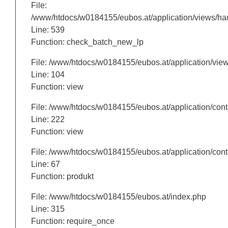
File:
File:
/www/htdocs/w0184155/eubos.at/application/views/hau
/www/htdocs/w0184155/eubos.at/application/views/hau
Line: 460
Line: 539
Function: check_batch_new_lp
Function: check_batch_new_lp
File: /www/htdocs/w0184155/eubos.at/application/vie
File: /www/htdocs/w0184155/eubos.at/application/vie
Line: 104
Line: 104
Function: view
Function: view
File: /www/htdocs/w0184155/eubos.at/application/cont
File: /www/htdocs/w0184155/eubos.at/application/cont
Line: 222
Line: 222
Function: view
Function: view
File: /www/htdocs/w0184155/eubos.at/application/cont
File: /www/htdocs/w0184155/eubos.at/application/cont
Line: 67
Line: 67
Function: produkt
Function: produkt
File: /www/htdocs/w0184155/eubos.at/index.php
File: /www/htdocs/w0184155/eubos.at/index.php
Line: 315
Line: 315
Function: require_once
Function: require_once