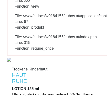
Line: 222
Line: 222
Function: view
Function: view
File: /www/htdocs/w0184155/eubos.at/application/cont
File: /www/htdocs/w0184155/eubos.at/application/cont
Line: 67
Line: 67
Function: produkt
Function: produkt
File: /www/htdocs/w0184155/eubos.at/index.php
File: /www/htdocs/w0184155/eubos.at/index.php
Line: 315
Line: 315
Function: require_once
Function: require_once
Trockene Kinderhaut
Trockene Kinderhaut
HAUT
HAUT
RUHE
RUHE
LOTION 125 ml
LOTION 125 ml
Pflegend, stärkend, Juckreiz lindernd. 6% Nachtkerzenöl.
Pflegende Lotion. Hilft, die natürliche Schutzbarriere der Haut 
hautberuhigend. Lindert Juckreiz. Mit 6% Nachtkerzenöl.