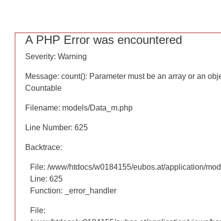
A PHP Error was encountered
A PHP Error was encountered
Severity: Warning
Severity: Warning
Message: count(): Parameter must be an array or an obj
Message: count(): Parameter must be an array or an obj
Countable
Countable
Filename: models/Data_m.php
Filename: models/Data_m.php
Line Number: 625
Line Number: 625
Backtrace:
Backtrace:
File: /www/htdocs/w0184155/eubos.at/application/mo
File: /www/htdocs/w0184155/eubos.at/application/mo
Line: 625
Line: 625
Function: _error_handler
Function: _error_handler
File:
File: