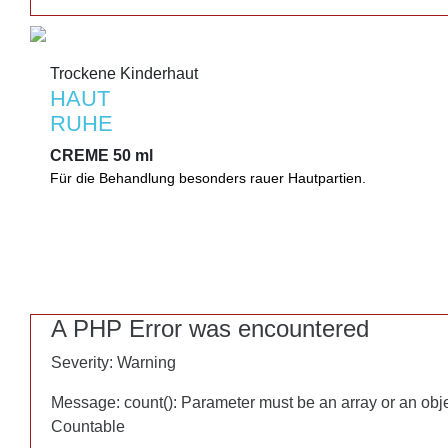
Trockene Kinderhaut
Trockene Kinderhaut
HAUT
HAUT
RUHE
RUHE
CREME 50 ml
CREME 50 ml
Für die Behandlung besonders rauer Hautpartien.
Für die Behandlung besonders rauer Hautpartien. Pflegt reichh
Nachtkerzenöl. Hilft beim Schutz der natürlichen Barrierefunktio
A PHP Error was encountered
A PHP Error was encountered
Severity: Warning
Severity: Warning
Message: count(): Parameter must be an array or an obj
Message: count(): Parameter must be an array or an obj
Countable
Countable