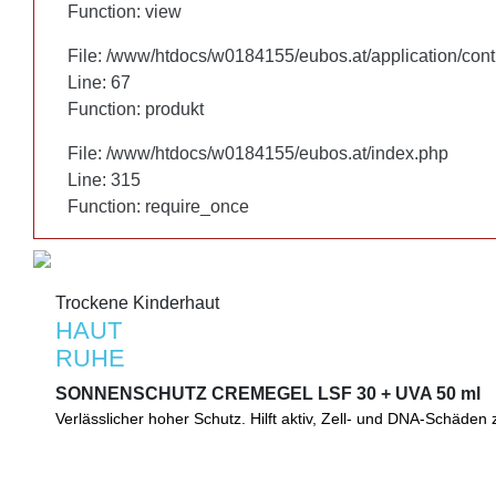
Function: view
Function: view
File: /www/htdocs/w0184155/eubos.at/application/cont
File: /www/htdocs/w0184155/eubos.at/application/cont
Line: 67
Line: 67
Function: produkt
Function: produkt
File: /www/htdocs/w0184155/eubos.at/index.php
File: /www/htdocs/w0184155/eubos.at/index.php
Line: 315
Line: 315
Function: require_once
Function: require_once
Trockene Kinderhaut
Trockene Kinderhaut
HAUT
HAUT
RUHE
RUHE
SONNENSCHUTZ CREMEGEL LSF 30 + UVA 50 ml
SONNENSCHUTZ CREMEGEL LSF 30 + UVA 50 ml
Verlässlicher hoher Schutz. Hilft aktiv, Zell- und DNA-Schäden
Verlässlicher hoher Schutz für zarte Kinder- und Babyhaut. Hilft
Schäden zu vermindern. Leicht zu verteilen. Auch bei Neuroder