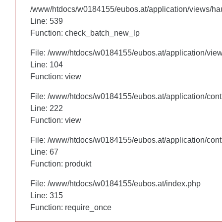
/www/htdocs/w0184155/eubos.at/application/views/hau
/www/htdocs/w0184155/eubos.at/application/views/hau
Line: 460
Line: 539
Function: check_batch_new_lp
Function: check_batch_new_lp
File: /www/htdocs/w0184155/eubos.at/application/vie
File: /www/htdocs/w0184155/eubos.at/application/vie
Line: 104
Line: 104
Function: view
Function: view
File: /www/htdocs/w0184155/eubos.at/application/cont
File: /www/htdocs/w0184155/eubos.at/application/cont
Line: 222
Line: 222
Function: view
Function: view
File: /www/htdocs/w0184155/eubos.at/application/cont
File: /www/htdocs/w0184155/eubos.at/application/cont
Line: 67
Line: 67
Function: produkt
Function: produkt
File: /www/htdocs/w0184155/eubos.at/index.php
File: /www/htdocs/w0184155/eubos.at/index.php
Line: 315
Line: 315
Function: require_once
Function: require_once