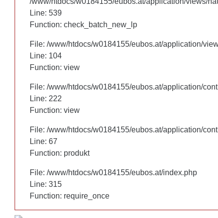
/www/htdocs/w0184155/eubos.at/application/views/hau
/www/htdocs/w0184155/eubos.at/application/views/hau
Line: 460
Line: 539
Function: check_batch_new_lp
Function: check_batch_new_lp
File: /www/htdocs/w0184155/eubos.at/application/vie
File: /www/htdocs/w0184155/eubos.at/application/vie
Line: 104
Line: 104
Function: view
Function: view
File: /www/htdocs/w0184155/eubos.at/application/cont
File: /www/htdocs/w0184155/eubos.at/application/cont
Line: 222
Line: 222
Function: view
Function: view
File: /www/htdocs/w0184155/eubos.at/application/cont
File: /www/htdocs/w0184155/eubos.at/application/cont
Line: 67
Line: 67
Function: produkt
Function: produkt
File: /www/htdocs/w0184155/eubos.at/index.php
File: /www/htdocs/w0184155/eubos.at/index.php
Line: 315
Line: 315
Function: require_once
Function: require_once