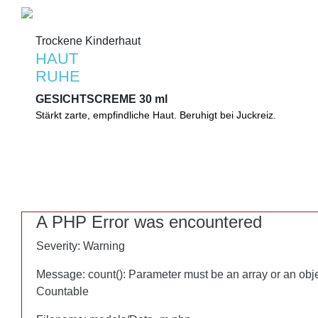
Trockene Kinderhaut
Trockene Kinderhaut
HAUT
HAUT
RUHE
RUHE
GESICHTSCREME 30 ml
GESICHTSCREME 30 ml
Stärkt zarte, empfindliche Haut. Beruhigt bei Juckreiz.
Stärkt zarte, empfindliche Haut. Beruhigt bei Irritationen und Ju
natürlichen Ölen. Erhöht den Feuchtigkeitsgehalt nachhaltig.
A PHP Error was encountered
A PHP Error was encountered
Severity: Warning
Severity: Warning
Message: count(): Parameter must be an array or an obj
Message: count(): Parameter must be an array or an obj
Countable
Countable