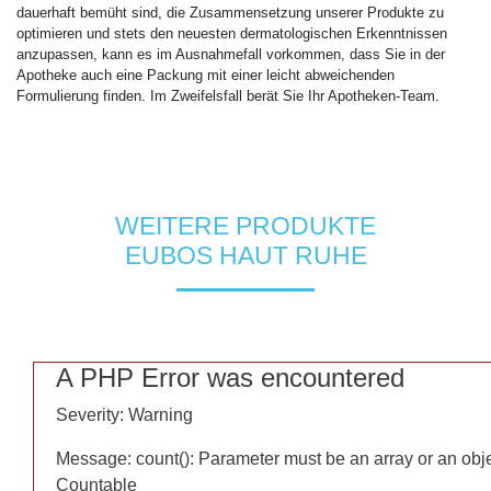
dauerhaft bemüht sind, die Zusammensetzung unserer Produkte zu
optimieren und stets den neuesten dermatologischen Erkenntnissen
anzupassen, kann es im Ausnahmefall vorkommen, dass Sie in der
Apotheke auch eine Packung mit einer leicht abweichenden
Formulierung finden. Im Zweifelsfall berät Sie Ihr Apotheken-Team.
WEITERE PRODUKTE
EUBOS HAUT RUHE
A PHP Error was encountered
A PHP Error was encountered
Severity: Warning
Severity: Warning
Message: count(): Parameter must be an array or an obj
Message: count(): Parameter must be an array or an obj
Countable
Countable