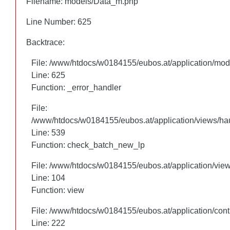
Filename: models/Data_m.php
Filename: models/Data_m.php
Line Number: 625
Line Number: 625
Backtrace:
Backtrace:
File: /www/htdocs/w0184155/eubos.at/application/mo
File: /www/htdocs/w0184155/eubos.at/application/mo
Line: 625
Line: 625
Function: _error_handler
Function: _error_handler
File:
File:
/www/htdocs/w0184155/eubos.at/application/views/hau
/www/htdocs/w0184155/eubos.at/application/views/hau
Line: 460
Line: 539
Function: check_batch_new_lp
Function: check_batch_new_lp
File: /www/htdocs/w0184155/eubos.at/application/vie
File: /www/htdocs/w0184155/eubos.at/application/vie
Line: 104
Line: 104
Function: view
Function: view
File: /www/htdocs/w0184155/eubos.at/application/cont
File: /www/htdocs/w0184155/eubos.at/application/cont
Line: 222
Line: 222