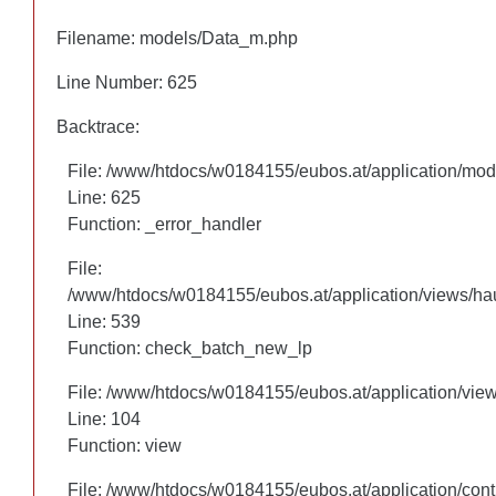
Filename: models/Data_m.php
Filename: models/Data_m.php
Line Number: 625
Line Number: 625
Backtrace:
Backtrace:
File: /www/htdocs/w0184155/eubos.at/application/mo
File: /www/htdocs/w0184155/eubos.at/application/mo
Line: 625
Line: 625
Function: _error_handler
Function: _error_handler
File:
File:
/www/htdocs/w0184155/eubos.at/application/views/hau
/www/htdocs/w0184155/eubos.at/application/views/hau
Line: 460
Line: 539
Function: check_batch_new_lp
Function: check_batch_new_lp
File: /www/htdocs/w0184155/eubos.at/application/vie
File: /www/htdocs/w0184155/eubos.at/application/vie
Line: 104
Line: 104
Function: view
Function: view
File: /www/htdocs/w0184155/eubos.at/application/cont
File: /www/htdocs/w0184155/eubos.at/application/cont