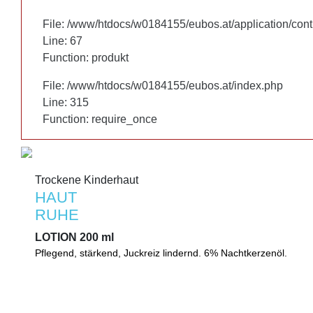
File: /www/htdocs/w0184155/eubos.at/application/cont
File: /www/htdocs/w0184155/eubos.at/application/cont
Line: 67
Line: 67
Function: produkt
Function: produkt
File: /www/htdocs/w0184155/eubos.at/index.php
File: /www/htdocs/w0184155/eubos.at/index.php
Line: 315
Line: 315
Function: require_once
Function: require_once
Trockene Kinderhaut
Trockene Kinderhaut
HAUT
HAUT
RUHE
RUHE
LOTION 200 ml
LOTION 200 ml
Pflegend, stärkend, Juckreiz lindernd. 6% Nachtkerzenöl.
Pflegende Lotion. Hilft die natürliche Schutzbarriere der Haut z
hautberuhigend. Lindert Juckreiz. Mit 6% Nachtkerzenöl.