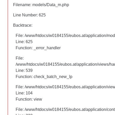
Filename: models/Data_m.php
Filename: models/Data_m.php
Line Number: 625
Line Number: 625
Backtrace:
Backtrace:
File: /www/htdocs/w0184155/eubos.at/application/mo
File: /www/htdocs/w0184155/eubos.at/application/mo
Line: 625
Line: 625
Function: _error_handler
Function: _error_handler
File:
File:
/www/htdocs/w0184155/eubos.at/application/views/hau
/www/htdocs/w0184155/eubos.at/application/views/hau
Line: 460
Line: 539
Function: check_batch_new_lp
Function: check_batch_new_lp
File: /www/htdocs/w0184155/eubos.at/application/vie
File: /www/htdocs/w0184155/eubos.at/application/vie
Line: 104
Line: 104
Function: view
Function: view
File: /www/htdocs/w0184155/eubos.at/application/cont
File: /www/htdocs/w0184155/eubos.at/application/cont