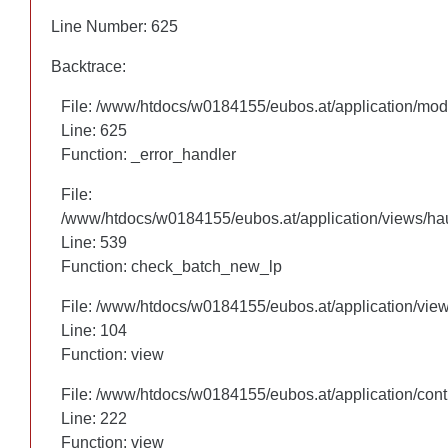
Line Number: 625
Line Number: 625
Backtrace:
Backtrace:
File: /www/htdocs/w0184155/eubos.at/application/mo
File: /www/htdocs/w0184155/eubos.at/application/mo
Line: 625
Line: 625
Function: _error_handler
Function: _error_handler
File:
File:
/www/htdocs/w0184155/eubos.at/application/views/hau
/www/htdocs/w0184155/eubos.at/application/views/hau
Line: 460
Line: 539
Function: check_batch_new_lp
Function: check_batch_new_lp
File: /www/htdocs/w0184155/eubos.at/application/vie
File: /www/htdocs/w0184155/eubos.at/application/vie
Line: 104
Line: 104
Function: view
Function: view
File: /www/htdocs/w0184155/eubos.at/application/cont
File: /www/htdocs/w0184155/eubos.at/application/cont
Line: 222
Line: 222
Function: view
Function: view