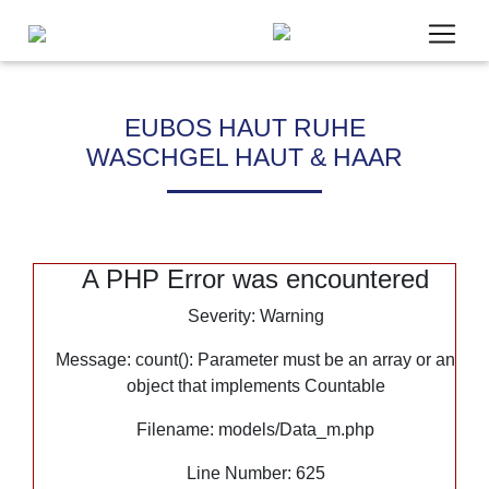
EUBOS HAUT RUHE
WASCHGEL HAUT & HAAR
Um unsere Webseite für Sie optimal zu gestalten, werde
Daten verarbeitet und wir verwenden Cookies. Cookies, die
Bereitstellung unseres Angebotes zwingend benötigen, we
gesetzt. Cookies von Drittanbietern für Analyse- oder Tra
A PHP Error was encountered
Analytics) werden nur aktiviert, wenn Sie uns hier Ihre Z
erteilen. Mehr dazu erfahren Sie in unseren
Datenschutzb
Severity: Warning
Impressum
.
Message: count(): Parameter must be an array or an
object that implements Countable
Notwendig
Filename: models/Data_m.php
Statistik
Marketing
Line Number: 625