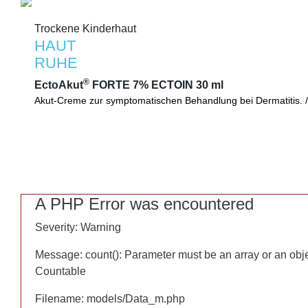
Trockene Kinderhaut
Trockene Kinderhaut
HAUT
HAUT
RUHE
RUHE
®
EctoAkut
FORTE 7% ECTOIN 30 ml
®
EctoAkut
FORTE 7% ECTOIN 30 ml
Akut-Creme zur symptomatischen Behandlung bei Dermatitis. /
Medizinprodukt zur symptomatischen Behandlung im akuten Sta
A PHP Error was encountered
A PHP Error was encountered
Severity: Warning
Severity: Warning
Message: count(): Parameter must be an array or an obj
Message: count(): Parameter must be an array or an obj
Countable
Countable
Filename: models/Data_m.php
Filename: models/Data_m.php