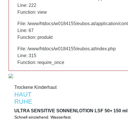
Line: 222
Line: 222
Function: view
Function: view
File: /www/htdocs/w0184155/eubos.at/application/cont
File: /www/htdocs/w0184155/eubos.at/application/cont
Line: 67
Line: 67
Function: produkt
Function: produkt
File: /www/htdocs/w0184155/eubos.at/index.php
File: /www/htdocs/w0184155/eubos.at/index.php
Line: 315
Line: 315
Function: require_once
Function: require_once
Trockene Kinderhaut
Trockene Kinderhaut
HAUT
HAUT
RUHE
RUHE
ULTRA SENSITIVE SONNENLOTION LSF 50+ 150 ml
ULTRA SENSITIVE SONNENLOTION LSF 50+ 150 ml
Schnell einziehend. Wasserfest.
Schnell einziehend. Wasserfest. Schützt vor Sonnenallergie. M
Zellschutzkomplex.