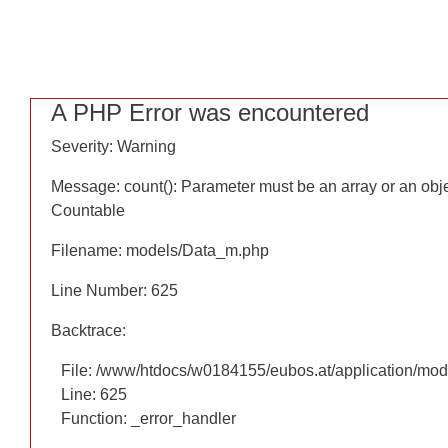
A PHP Error was encountered
A PHP Error was encountered
Severity: Warning
Severity: Warning
Message: count(): Parameter must be an array or an obj
Message: count(): Parameter must be an array or an obj
Countable
Countable
Filename: models/Data_m.php
Filename: models/Data_m.php
Line Number: 625
Line Number: 625
Backtrace:
Backtrace:
File: /www/htdocs/w0184155/eubos.at/application/mo
File: /www/htdocs/w0184155/eubos.at/application/mo
Line: 625
Line: 625
Function: _error_handler
Function: _error_handler